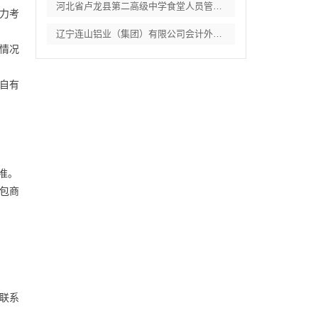
河北省卢龙县第二高级中学食堂人员管理服务
能力考
辽宁连山铝业（集团）有限公司会计外包服务
务情况
自有
准。
包商
联系