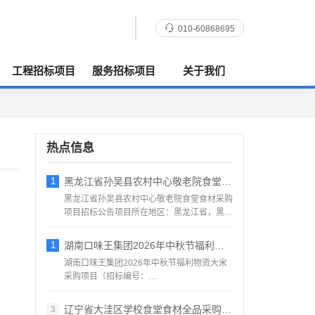
010-60868695
工程招标项目
服务招标项目
关于我们
热点信息
1
黑龙江省孙吴县农村中心敬老院食堂食材采购
黑龙江省孙吴县农村中心敬老院食堂食材采购
项目招标公告项目所在地区：黑龙江省，黑河
市，孙吴县一、招标条...
1
湖南口味王集团2026年中秋节福利物资大
湖南口味王集团2026年中秋节福利物资大米
采购项目（招标编号：
KWW2026080500001）项目...
辽宁省大洼区学校食堂食材全品采购配送服务
3