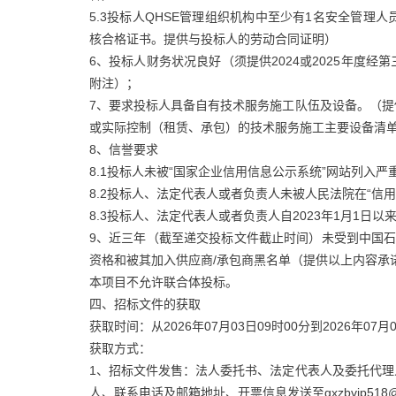
5.3投标人QHSE管理组织机构中至少有1名安全管
核合格证书。提供与投标人的劳动合同证明）
6、投标人财务状况良好（须提供2024或2025年度
附注）；
7、要求投标人具备自有技术服务施工队伍及设备。（
或实际控制（租赁、承包）的技术服务施工主要设备清
8、信誉要求
8.1投标人未被“国家企业信用信息公示系统”网站列入
8.2投标人、法定代表人或者负责人未被人民法院在“信
8.3投标人、法定代表人或者负责人自2023年1月1日
9、近三年（截至递交投标文件截止时间）未受到中国石
资格和被其加入供应商/承包商黑名单（提供以上内容承
本项目不允许联合体投标。
四、招标文件的获取
获取时间：从2026年07月03日09时00分到2026年07月0
获取方式：
1、招标文件发售：法人委托书、法定代表人及委托代
人、联系电话及邮箱地址、开票信息发送至gxzbvip518