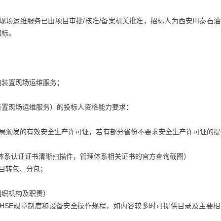
置现场运维服务已由项目审批/核准/备案机关批准，招标人为西安川秦石
招标。
发泡装置现场运维服务；
泡装置现场运维服务）的投标人资格能力要求：
理局颁发的有效安全生产许可证，若有部分省份不要求安全生产许可证的提
理体系认证证书清晰扫描件，管理体系相关证书的官方查询截图）
目转包、分包；
：
理组织机构及职责）
供QHSE规章制度和设备安全操作规程，如内容较多时可提供目录及主要