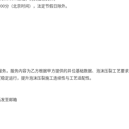
17时00分（北京时间），法定节假日除外。
服务。服务内容为乙方根据甲方提供的井位基础数据、泡沫压裂工艺要求
置稳定运行，提升泡沫压裂施工连续性与工艺适配性。
话发至邮箱