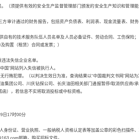
理人员。（须提供有效的安全生产监督管理部门颁发的安全生产知识和管理
经第三方审计通过的财务报告，包括资产负债表、利润表、现金流量表、财
提供自有的技术服务队伍人员名单及人员必备证件、劳动合同、工伤保险；
单及购置（租赁）合同或发票；）
严重违法失信企业名单。
用中国”网站列入失信被执行人。
以来无行贿犯罪。（以判决生效日为准，查询结果以“中国裁判文书网”网站为
油集团公司、川庆钻探公司、长庆油田相关部门通报暂停/取消供应商/承
诺函），若信息不实将取消投标或中标资格。
9日17时00分
理人身份证、营业执照、一般纳税人资格认定表等加盖公章的彩色扫描件、
@163.com邮箱，购买招标文件。