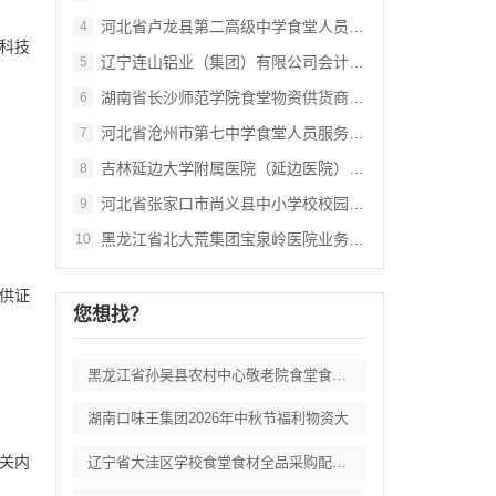
河北省卢龙县第二高级中学食堂人员管理服务
4
油科技
辽宁连山铝业（集团）有限公司会计外包服务
5
湖南省长沙师范学院食堂物资供货商采购项目
6
河北省沧州市第七中学食堂人员服务项目招标
7
吉林延边大学附属医院（延边医院）中药配方
8
河北省张家口市尚义县中小学校校园餐食材集
9
黑龙江省北大荒集团宝泉岭医院业务应用系统
10
供证
您想找？
黑龙江省孙吴县农村中心敬老院食堂食材采购
湖南口味王集团2026年中秋节福利物资大
相关内
辽宁省大洼区学校食堂食材全品采购配送服务