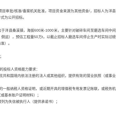
目审批/核准/备案机关批准，项目资金来源为其他资金/，招标人为洋县
方式为公开招标。
洋县桑溪镇，海拔600米-1000米，主要针对破碎车间至磨选车间中
、倒运），预估工程量50万t，以截止招标人磨选车间停止生产时实际过
为准）。
；
）的投标人资格能力要求：
人民共和国境内依法注册的法人或其他组织，提供有效的营业执照（或事业
具的一般纳税人资格证明，或近期开具的增值税专用发票记账联，或税务机
（或基本账户证明材料）；
站被列为失信被执行人（提供承诺书）；