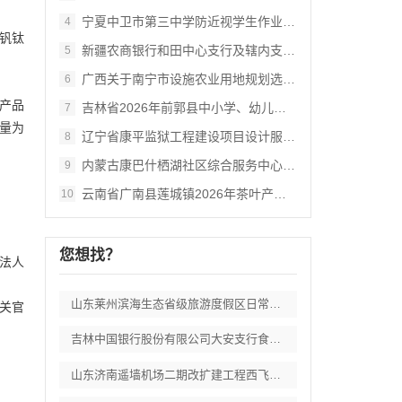
宁夏中卫市第三中学防近视学生作业本采购项
4
钒钛
新疆农商银行和田中心支行及辖内支行职工体
5
广西关于南宁市设施农业用地规划选址审查数
6
间产品
吉林省2026年前郭县中小学、幼儿园食堂
7
磅量为
辽宁省康平监狱工程建设项目设计服务供应商
8
内蒙古康巴什栖湖社区综合服务中心--外立
9
云南省广南县莲城镇2026年茶叶产业提质
10
您想找？
法人
山东莱州滨海生态省级旅游度假区日常运维委
关官
吉林中国银行股份有限公司大安支行食堂食品
山东济南遥墙机场二期改扩建工程西飞行区场