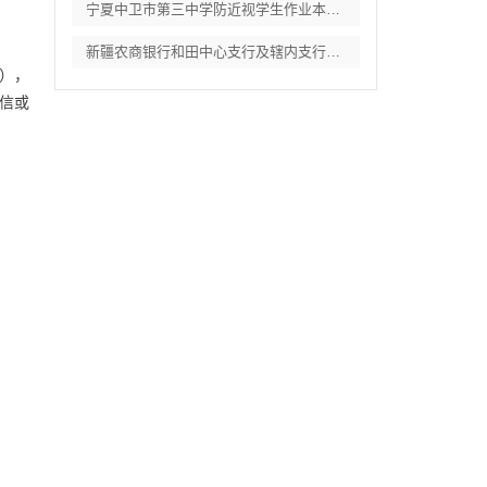
宁夏中卫市第三中学防近视学生作业本采购项
新疆农商银行和田中心支行及辖内支行职工体
外），
信或