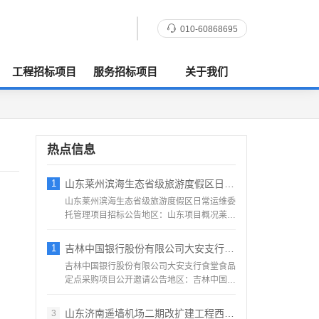
010-60868695
工程招标项目
服务招标项目
关于我们
热点信息
1
山东莱州滨海生态省级旅游度假区日常运维委
山东莱州滨海生态省级旅游度假区日常运维委
托管理项目招标公告地区：山东项目概况莱州
滨海生态省级旅游度假...
1
吉林中国银行股份有限公司大安支行食堂食品
吉林中国银行股份有限公司大安支行食堂食品
定点采购项目公开邀请公告地区：吉林中国银
行股份有限公司大安支...
山东济南遥墙机场二期改扩建工程西飞行区场
3