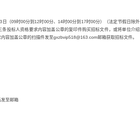
13日（09时00分到12时00分、14时00分到17时00分）（法定节假日除
三条投标人资格要求内容加盖公章的复印件购买招标文件，或将单位介绍
盖公章的扫描件发至gxzbvip518@163.com邮箱获取招标文件。
话发至邮箱