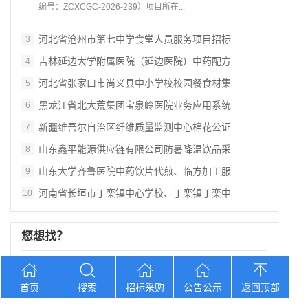
编号：ZCXCGC‑2026‑239）项目所在...
河北省沧州市第七中学食堂人员服务项目招标
3
吉林延边大学附属医院（延边医院）中药配方
4
河北省张家口市尚义县中小学校校园餐食材集
5
黑龙江省北大荒集团宝泉岭医院业务应用系统
6
新疆维吾尔自治区纤维质量监测中心棉花公证
7
山东鑫平能源供应链有限公司防暑降温饮品采
8
山东大学齐鲁医院中药饮片代煎、临方加工服
9
河南省长垣市丁栾镇中心学校、丁栾镇丁栾中
10
您想找？
辽宁连山铝业（集团）有限公司会计外包服务
首页
搜索
招标采购
公告公示
返回顶部
湖南省长沙师范学院食堂物资供货商采购项目