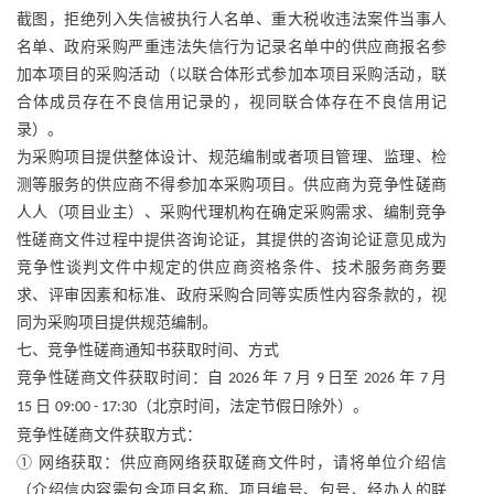
截图，拒绝列入失信被执行人名单、重大税收违法案件当事人
名单、政府采购严重违法失信行为记录名单中的供应商报名参
加本项目的采购活动（以联合体形式参加本项目采购活动，联
合体成员存在不良信用记录的，视同联合体存在不良信用记
录）。
为采购项目提供整体设计、规范编制或者项目管理、监理、检
测等服务的供应商不得参加本采购项目。供应商为竞争性磋商
人人（项目业主）、采购代理机构在确定采购需求、编制竞争
性磋商文件过程中提供咨询论证，其提供的咨询论证意见成为
竞争性谈判文件中规定的供应商资格条件、技术服务商务要
求、评审因素和标准、政府采购合同等实质性内容条款的，视
同为采购项目提供规范编制。
七、竞争性磋商通知书获取时间、方式
竞争性磋商文件获取时间：自
年
月
日至
年
月
2026
7
9
2026
7
日
（北京时间，法定节假日除外）。
15
09:00 - 17:30
竞争性磋商文件获取方式：
① 网络获取：供应商网络获取磋商文件时，请将单位介绍信
（介绍信内容需包含项目名称、项目编号、包号、经办人的联