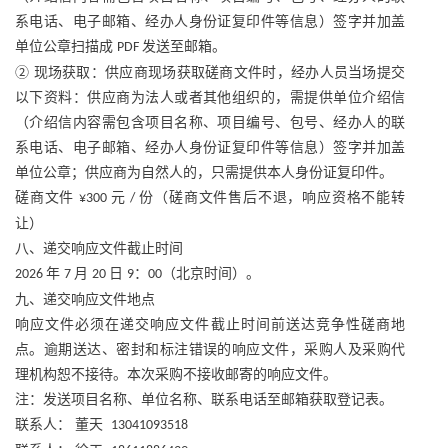
系电话、电子邮箱、经办人身份证复印件等信息）签字并加盖
单位公章扫描成
发送至邮箱。
PDF
② 现场获取：供应商现场获取磋商文件时，经办人员当场提交
以下资料：供应商为法人或者其他组织的，需提供单位介绍信
（介绍信内容需包含项目名称、项目编号、包号、经办人的联
系电话、电子邮箱、经办人身份证复印件等信息）签字并加盖
单位公章；供应商为自然人的，只需提供本人身份证复印件。
磋商文件
元
份（磋商文件售后不退，响应资格不能转
¥300
/
让）
八、递交响应文件截止时间
年
月
日
：
（北京时间）。
2026
7
20
9
00
九、递交响应文件地点
响应文件必须在递交响应文件截止时间前送达竞争性磋商地
点。逾期送达、密封和标注错误的响应文件，采购人及采购代
理机构恕不接待。本次采购不接收邮寄的响应文件。
注：发送项目名称、单位名称、联系电话至邮箱获取登记表。
联系人：
董天
13041093518