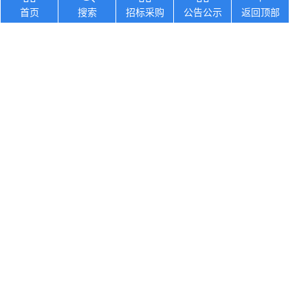
首页
搜索
招标采购
公告公示
返回顶部
湖南省长沙师范学院食堂物资供货商采购项目
6
河北省沧州市第七中学食堂人员服务项目招标
7
吉林延边大学附属医院（延边医院）中药配方
8
河北省张家口市尚义县中小学校校园餐食材集
9
黑龙江省北大荒集团宝泉岭医院业务应用系统
10
您想找？
黑龙江省孙吴县农村中心敬老院食堂食材采购
湖南口味王集团2026年中秋节福利物资大
辽宁省大洼区学校食堂食材全品采购配送服务
河北省卢龙县第二高级中学食堂人员管理服务
辽宁连山铝业（集团）有限公司会计外包服务