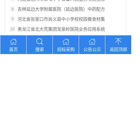
吉林延边大学附属医院（延边医院）中药配方
8
河北省张家口市尚义县中小学校校园餐食材集
9
黑龙江省北大荒集团宝泉岭医院业务应用系统
10
您想找？
首页
搜索
招标采购
公告公示
返回顶部
黑龙江省孙吴县农村中心敬老院食堂食材采购
湖南口味王集团2026年中秋节福利物资大
辽宁省大洼区学校食堂食材全品采购配送服务
河北省卢龙县第二高级中学食堂人员管理服务
辽宁连山铝业（集团）有限公司会计外包服务