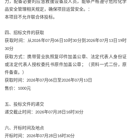
力，配备必要的应急救援设备及人员，能够严格遵守危险化学
品安全管理相关规定，确保项目运营安全。：
本项目不允许联合体投标。
四、招标文件的获取
获取时间：从
年
月
日
时
分到
年
月
日
时
2026
07
06
10
30
2026
07
13
19
分
30
获取方式：携带营业执照复印件加盖公章、法定代表人身份证
或法定代表人授权委托书原件加盖公章；（资料一式二份，原
件备查。）
获取时间：
年
月
日至
年
月
日
2026
07
06
2026
07
13
售价：
元
1000
五、投标文件的递交
递交截止时间：
年
月
日
时
分
2026
07
28
16
30
六、开标时间及地点
开标时间：
年
月
日
时
分
2026
07
28
16
30