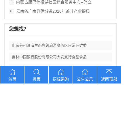
内蒙古康巴什栖湖社区综合服务中心--外立
9
云南省广南县莲城镇2026年茶叶产业提质
10
您想找？
山东莱州滨海生态省级旅游度假区日常运维委
吉林中国银行股份有限公司大安支行食堂食品
山东济南遥墙机场二期改扩建工程西飞行区场
首页
搜索
招标采购
公告公示
返回顶部
宁夏中卫市第三中学防近视学生作业本采购项
新疆农商银行和田中心支行及辖内支行职工体
Copyright © 2012-2026 中招招标网 版权所有 网站备案号：
京
ICP备2023026371号-2