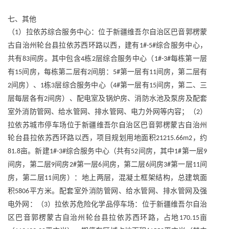
七、其他
（
）拉依苏综合服务中心：位于新疆维吾尔自治区巴音郭楞蒙
1
古自治州轮台县拉依苏西环路以西，建有
综合服务中心，
1#-5#
共有
间房。其中包含
栋
层综合服务中心（
每栋第一层
83
4
2
1#-3#
有
间房，每栋第二层有
间朋：
第一层有
间房，第二层有
15
2
5#
11
间房）、
栋
层综合服务中心（
第一层有
间房，第二、三
2
1
3
4#
15
层每层各有
间房）、配电室及锅炉房、消防水池及泵房及配套
2
室外消防管网、给水管网、排水管网、电力外网等内容；（
）
2
拉依苏城市停车场位于新疆维吾尔自治区巴音郭楞蒙古自治州
轮台县拉依苏西环路以西，项目规划用地面积
，约
21215.66m2
亩。新建
综合服务中心（共有
间房，其中
第一层
81.8
1#-3#
52
1#
9
间房，第二层
间房
第一层
间房，第二层
间房
第一层
间
9
2#
6
6
3#
11
房，第二层
间房）：地上两层，混凝土框架结构，总建筑面
11
积
平方米。配套室外消防管网、给水管网、排水管网及强
5806
电外网：（
）拉依苏危险化学品停车场：位于新疆维吾尔自治
3
区巴音郭楞蒙古自治州轮台县拉依苏西环路，占地
亩
170.15