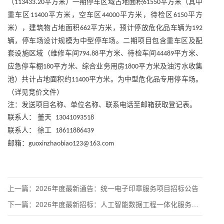
（
平方米）一期停车区域占地面积
平方米（其中
113433.20
61550
重车区
平方米，空车区
平方米，待检区
平方
11400
44000
6150
米），建筑物占地面积
平方米，预计停放危化品车辆为
662
192
辆，停车场设计规模为中型停车场。二期项目包含重车区及配
套设施区域（维修车间
平方米、待检车间
平方米、
794.88
44489
应急停车棚
平方米、综合业务用房
平方米及油污水收集
180
1800
池）共计占地面积约
平方米。为中型危化品专用停车场。
11400
（详见竞价文件）
注：发送项目名称、单位名称、联系电话至邮箱获取登记表。
联系人：
董天
13041093518
联系人：
徐工
18611886439
邮箱：
guoxinzhaobiao123@163.com
上一篇：
2026年度最新通告：统一电子印章服务项目招标公告
下一篇：
2026年度最新招标：人工智能数据工程一体化服务平台硬件采购