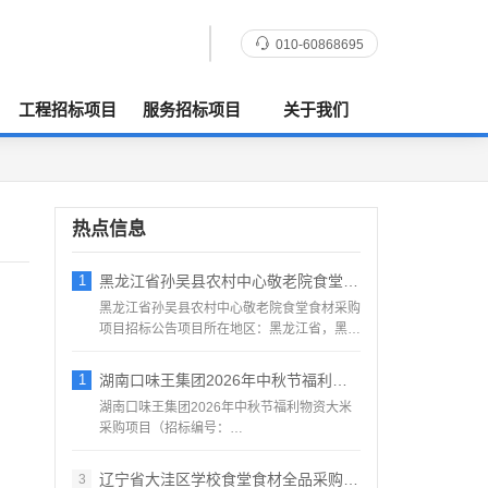
010-60868695
工程招标项目
服务招标项目
关于我们
热点信息
1
黑龙江省孙吴县农村中心敬老院食堂食材采购
黑龙江省孙吴县农村中心敬老院食堂食材采购
项目招标公告项目所在地区：黑龙江省，黑河
市，孙吴县一、招标条...
1
湖南口味王集团2026年中秋节福利物资大
湖南口味王集团2026年中秋节福利物资大米
采购项目（招标编号：
KWW2026080500001）项目...
辽宁省大洼区学校食堂食材全品采购配送服务
3