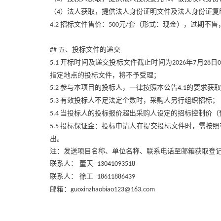
（
）法人获取，提供法人身份证明文件及法人身份证复
4
招标文件售价：
元
套（形式：现金），过期不售
4.2
500
/
五、投标文件的递交
##
开标时间及递交投标文件截止时间为
年
月
日
5.1
2026
7
28
指定地点的投标文件，将不予受理；
参与本项目的投标人，一律按照本公告
的要求获取
5.2
4.1
有效投标人不足法定个数时，采购人另行组织招标；
5.3
当投标人的投标报价超出采购人设定的招标控制价（
5.4
投标保证金：投标申请人在提交投标文件时，需按照
5.5
出。
注：发送项目名称、单位名称、联系电话至邮箱获取登
联系人：
董天
13041093518
联系人：
徐工
18611886439
邮箱：
guoxinzhaobiao123@163.com