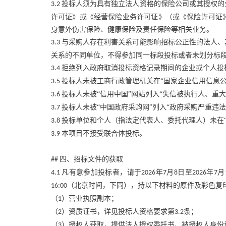
投标人须为具有独立法人资格的保险公司或其授权的
3.2
许可证》或《经营保险业务许可证》（或《保险许可证
身意外伤害保险、健康保险及责任保险等相关业务。
与采购人存在利害关系可能影响招标公正性的法人、
3.3
关系的不同单位，不得参加同一标段投标或者未划分标
拒绝列入政府取消投标资格记录期间的企业或个人投
3.4
投标人未被工商行政管理机关在“国家企业信用信息公
3.5
投标人未被“信用中国”网站列入“失信被执行人、重
3.6
投标人未被“中国政府采购网”列入“政府采购严重违
3.7
投标单位和个人（指法定代表人、委托代理人）未在
3.8
本项目不接受联合体投标。
3.9
四、招标文件的获取
##
凡有意参加投标者，请于
年
月
日至
年
月
4.1
2026
7
8
2026
7
（北京时间，下同），持以下材料的原件及彩色复
16:00
（
）营业执照副本；
1
（
）资质证书，详见投标人资格要求第
条；
2
3.2
（
）授权人获取，提供法人授权委托书、被授权人身份
3