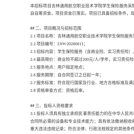
本招标项目吉林通用航空职业技术学院学生保险服务采
自自筹资金，项目资金已落实。项目已具备招标条件，
二、项目概况与招标范围
##
项目名称：吉林通用航空职业技术学院学生保险服务
2.1
项目编号：
；
2.2
ZJYH-20260611
招标内容：学生保险服务（含商业险、实习责任险）
2.3
最高限价：商业险不超过
元
人
学年，实习责任险
2.4
200
/
/
服务地点：用户指定地点；
2.5
服务期限：自合同签订之日起一年；
2.6
服务标准：符合现行国家及行业、地方合格标准及满
2.7
资格审查方式：资格后审。
2.8
三、投标人资格要求
##
投标人须具有独立承担民事责任能力的在中华人民共
3.1
合同所必需的设备和专业技术能力；具有依法缴纳税收
重大违法违规记录；符合法律、行政法规规定的其他条