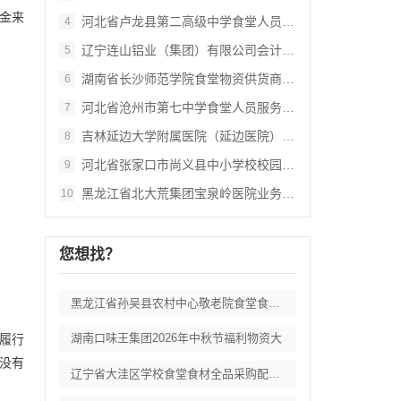
金来
河北省卢龙县第二高级中学食堂人员管理服务
4
辽宁连山铝业（集团）有限公司会计外包服务
5
湖南省长沙师范学院食堂物资供货商采购项目
6
河北省沧州市第七中学食堂人员服务项目招标
7
吉林延边大学附属医院（延边医院）中药配方
8
河北省张家口市尚义县中小学校校园餐食材集
9
黑龙江省北大荒集团宝泉岭医院业务应用系统
10
您想找？
黑龙江省孙吴县农村中心敬老院食堂食材采购
湖南口味王集团2026年中秋节福利物资大
履行
没有
辽宁省大洼区学校食堂食材全品采购配送服务