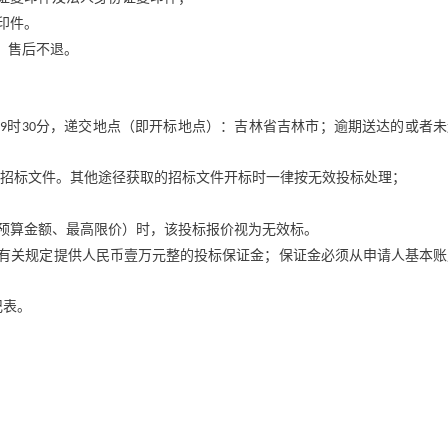
印件。
，售后不退。
时
分，递交地点（即开标地点）：吉林省吉林市；逾期送达的或者未
09
30
招标文件。其他途径获取的招标文件开标时一律按无效投标处理；
预算金额、最高限价）时，该投标报价视为无效标。
有关规定提供人民币壹万元整的投标保证金；保证金必须从申请人基本账
记表。