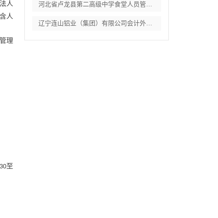
法人
河北省卢龙县第二高级中学食堂人员管理服务
含人
辽宁连山铝业（集团）有限公司会计外包服务
管理
至
:30