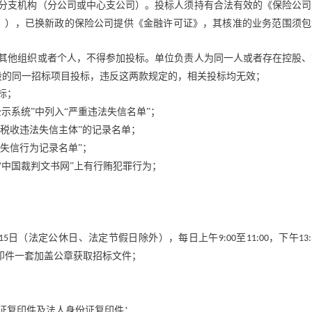
分支机构（分公司或中心支公司）。投标人须持有合法有效的《保险公司
》），已换新政的保险公司提供《金融许可证》，其核准的业务范围须包
其他组织或者个人，不得参加投标。单位负责人为同一人或者存在控股、
段的同一招标项目投标，违反这两款规定的，相关投标均无效；
标；
示系统”中列入“严重违法失信名单”；
大税收违法失信主体”的记录名单；
法失信行为记录名单”；
“中国裁判文书网”上有行贿犯罪行为；
日（法定公休日、法定节假日除外），每日上午
至
，下午
15
9:00
11:00
13
印件一套加盖公章获取招标文件；
证复印件及法人身份证复印件；