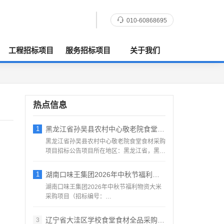
010-60868695
工程招标项目
服务招标项目
关于我们
热点信息
1
黑龙江省孙吴县农村中心敬老院食堂食材采购
黑龙江省孙吴县农村中心敬老院食堂食材采购
项目招标公告项目所在地区：黑龙江省，黑河
市，孙吴县一、招标条...
1
湖南口味王集团2026年中秋节福利物资大
湖南口味王集团2026年中秋节福利物资大米
采购项目（招标编号：
KWW2026080500001）项目...
辽宁省大洼区学校食堂食材全品采购配送服务
3