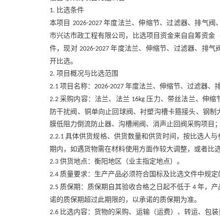
比选条件
1.
本项目
年度法兰、伸缩节、过滤器、排气阀
2026-2027
市兴达市政工程有限公司，比选项目资金来自自筹资金
件，现对
年度法兰、伸缩节、过滤器、排气
2026-2027
开比选。
项目概况与比选范围
2.
项目名称：
年度法兰、伸缩节、过滤器、
2.1
2026-2027
采购内容：法兰、法兰
压力、带丝法兰、伸缩
2.2
16kg
防干扰阀、铜单向止回球阀、衬塑沟槽卡箍接头、钢制
膜低阻力倒流防止器、沟槽闸阀、消声止回阀采购项目
具体供货规格、供货数量和供货时间，按比选人与
2.2.1
期内，如遇货物需在材料使用方面作较大调整，或者比
供货地点：衡阳地区（业主指定地点）。
2.3
质量要求：生产产品必须符合国标及比选文件中规定
2.4
质保期：质保期自其验收合格之日起不低于
年，产
2.5
4
诺的质保期超过此期限的，以承诺的质保期为准。
比选内容：货物的采购、运输（运费）、转运、包装
2.6