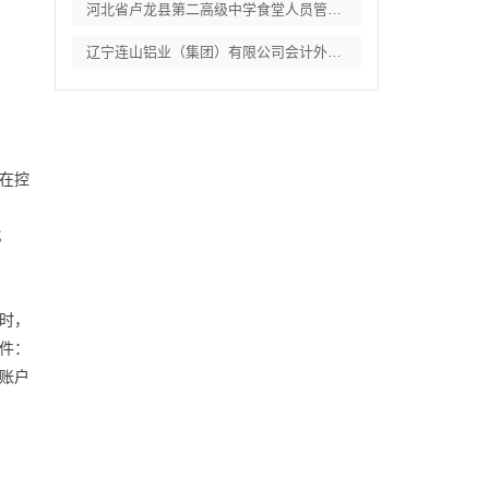
河北省卢龙县第二高级中学食堂人员管理服务
辽宁连山铝业（集团）有限公司会计外包服务
在控
；
时，
件：
账户