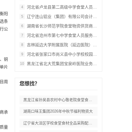
河北省卢龙县第二高级中学食堂人员管理服务
4
衡阳
辽宁连山铝业（集团）有限公司会计外包服务
5
选条
湖南省长沙师范学院食堂物资供货商采购项目
6
行公
河北省沧州市第七中学食堂人员服务项目招标
7
吉林延边大学附属医院（延边医院）中药配方
8
河北省张家口市尚义县中小学校校园餐食材集
9
、铜
黑龙江省北大荒集团宝泉岭医院业务应用系统
10
单片
目周
您想找？
黑龙江省孙吴县农村中心敬老院食堂食材采购
湖南口味王集团2026年中秋节福利物资大
应商承
辽宁省大洼区学校食堂食材全品采购配送服务
质量