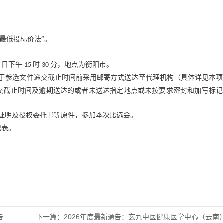
的最低投标价法”。
日下午
时
分，地点为衡阳市。
1
15
30
于参选文件递交截止时间前采用邮寄方式送达至代理机构（具体详见本项
交截止时间及逾期送达的或者未送达指定地点或未按要求密封和加写标记
证明及授权委托书等原件，参加本次比选会。
记表。
告
下一篇：
2026年度最新通告：玄九中医健康医学中心（云南）项目 