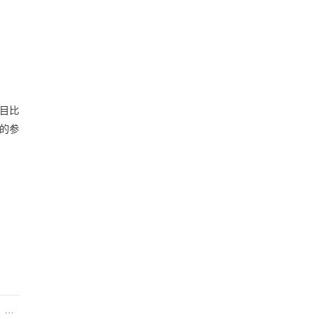
目比
的参
-