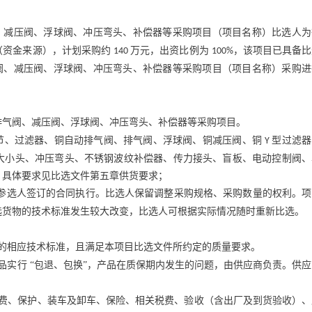
、减压阀、浮球阀、冲压弯头、补偿器等采购项目（项目名称）比选人为
（资金来源），计划采购约
万元，出资比例为
，该项目已具备比
140
100%
阀、减压阀、浮球阀、冲压弯头、补偿器等采购项目（项目名称）采购进
排气阀、减压阀、浮球阀、冲压弯头、补偿器等采购项目。
节、过滤器、铜自动排气阀、排气阀、浮球阀、铜减压阀、铜
型过滤器
Y
大小头、冲压弯头、不锈钢波纹补偿器、传力接头、盲板、电动控制阀、
；具体要求见比选文件第五章供货要求；
参选人签订的合同执行。比选人保留调整采购规格、采购数量的权利。项
选货物的技术标准发生较大改变，比选人可根据实际情况随时重新比选。
的相应技术标准，且满足本项目比选文件所约定的质量要求。
品实行 “包退、包换”，产品在质保期内发生的问题，由供应商负责。供
费、保护、装车及卸车、保险、相关税费、验收（含出厂及到货验收）、