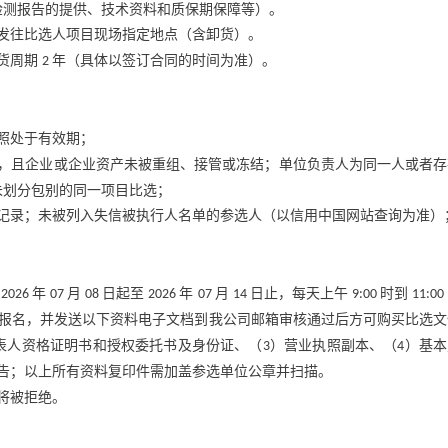
检测报告的提供、技术资料和质保期保障等）。
发往比选人项目现场指定地点（含卸货）。
货周期
年（具体以签订合同的时间为准）。
2
照处于有效期；
，且企业或企业资产未被重组、接管或冻结；单位负责人为同一人或者存
未划分包别的同一项目比选；
记录；未被列入失信被执行人名单的参选人（以信用中国网站查询为准）
于
年
月
日起至
年
月
日止，每天上午
时到
2026
07
08
2026
07
14
9:00
11:00
报名，并发送以下资料电子文档到我公司邮箱审核通过后方可购买比选文
表人资格证明书和授权委托书及身份证、（
）营业执照副本、（
）基本
3
4
告；以上所有资料复印件需加盖参选单位公章并扫描。
将被拒绝。