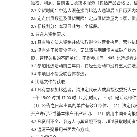
抽检、利润、售前售后及技术服务（包括产品合格证、
交货时间：中选人须在接到比选人通知后
日历天内
2.7
5
定点供货数量及供货期限：定点供货数量为
家，供
2.8
1
标段划分：本项目共为一个标段。
2.9
参选人资格要求
3.
具有独立法人资格并依法取得企业营业执照，营业执
3.1
没有处于被责令停业、无法清偿到期债务或破产状态
3.2
股、管理关系的不同单位，不得参加同一包别比选或者
参加比选活动前三年内，在经营活动中没有重大违法
3.3
本项目不接受联合体参选。
3.4
比选文件的获取
4.
凡有意参加比选者，请法定代表人或其授权委托人
4.1
下午
时到
时（北京时间，下同）电话及邮件
15:00
17:00
（
）公告之日起出具的单位有效介绍信、（
）法定代
1
2
开户许可证或基本账户开户证明、（
）信用中国查询报
5
凡资料不全、参选人与其证照不符、超过获取时间者
4.2
澄清答疑采用书面发布方式。
4.3