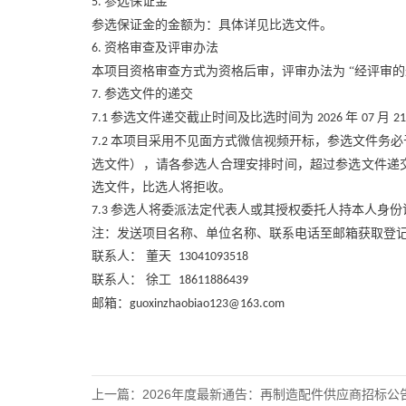
参选保证金
5.
参选保证金的金额为：具体详见比选文件。
资格审查及评审办法
6.
本项目资格审查方式为资格后审，评审办法为
“经评审
参选文件的递交
7.
参选文件递交截止时间及比选时间为
年
月
7.1
2026
07
2
本项目采用不见面方式微信视频开标，参选文件务必
7.2
选文件），请各参选人合理安排时间，超过参选文件递
选文件，比选人将拒收。
参选人将委派法定代表人或其授权委托人持本人身份
7.3
注：发送项目名称、单位名称、联系电话至邮箱获取登
联系人：
董天
13041093518
联系人：
徐工
18611886439
邮箱：
guoxinzhaobiao123@163.com
上一篇：
2026年度最新通告：再制造配件供应商招标公