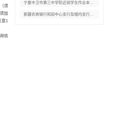
宁夏中卫市第三中学防近视学生作业本采购项
（须
须加
新疆农商银行和田中心支行及辖内支行职工体
意1
查询信