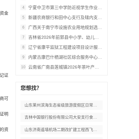
宁夏中卫市第三中学防近视学生作业本采购项
4
资金
新疆农商银行和田中心支行及辖内支行职工体
5
广西关于南宁市设施农业用地规划选址审查数
6
吉林省2026年前郭县中小学、幼儿园食堂
7
辽宁省康平监狱工程建设项目设计服务供应商
8
内蒙古康巴什栖湖社区综合服务中心--外立
9
云南省广南县莲城镇2026年茶叶产业提质
10
记证
您想找？
商可
山东莱州滨海生态省级旅游度假区日常运维委
证明
吉林中国银行股份有限公司大安支行食堂食品
具的资
山东济南遥墙机场二期改扩建工程西飞行区场