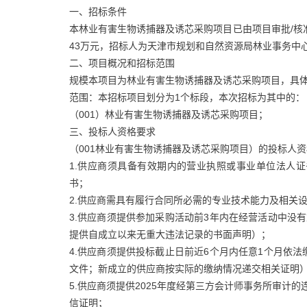
一、招标条件
本林业有害生物诱捕器及诱芯采购项目已由项目审批/核
43万元，招标人为天津市规划和自然资源局林业事务中
二、项目概况和招标范围
规模本项目为林业有害生物诱捕器及诱芯采购项目，具
范围：本招标项目划分为1个标段，本次招标为其中的：
（001）林业有害生物诱捕器及诱芯采购项目；
三、投标人资格要求
（001林业有害生物诱捕器及诱芯采购项目）的投标人
1.供应商须具备有效期内的营业执照或事业单位法人
书；
2.供应商需具有履行合同所必需的专业技术能力及相关
3.供应商须提供参加采购活动前3年内在经营活动中没
提供自成立以来无重大违法记录的书面声明）；
4.供应商须提供投标截止日前近6个月内任意1个月依
文件；新成立的供应商按实际的缴纳情况递交相关证明
5.供应商须提供2025年度经第三方会计师事务所审计
信证明；