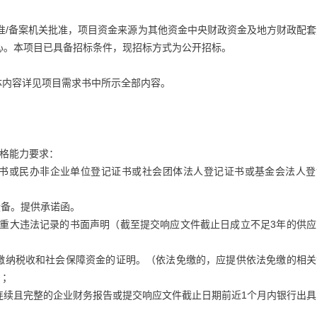
准/备案机关批准，项目资金来源为其他资金中央财政资金及地方财政配套
心。本项目已具备招标条件，现招标方式为公开招标。
体内容详见项目需求书中所示全部内容。
资格能力要求：
证书或民办非企业单位登记证书或社会团体法人登记证书或基金会法人登
设备。提供承诺函。
有重大违法记录的书面声明（截至提交响应文件截止日成立不足3年的供应
法缴纳税收和社会保障资金的证明。（依法免缴的，应提供依法免缴的相关
）；
的连续且完整的企业财务报告或提交响应文件截止日期前近1个月内银行出