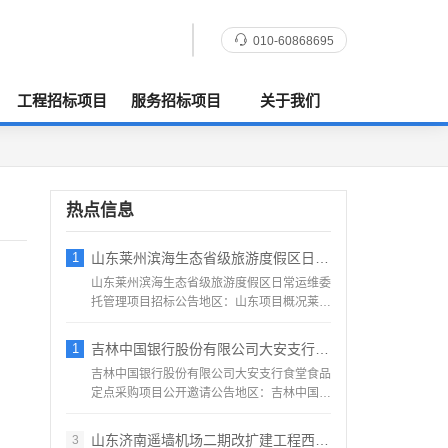
010-60868695
工程招标项目
服务招标项目
关于我们
热点信息
1
山东莱州滨海生态省级旅游度假区日常运维委
山东莱州滨海生态省级旅游度假区日常运维委
托管理项目招标公告地区：山东项目概况莱州
滨海生态省级旅游度假...
1
吉林中国银行股份有限公司大安支行食堂食品
吉林中国银行股份有限公司大安支行食堂食品
定点采购项目公开邀请公告地区：吉林中国银
行股份有限公司大安支...
山东济南遥墙机场二期改扩建工程西飞行区场
3