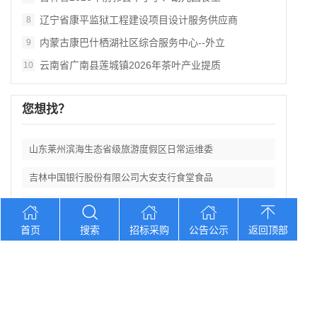
辽宁省康平监狱工程建设项目设计服务供应商
8
内蒙古康巴什栖湖社区综合服务中心--外立
9
云南省广南县莲城镇2026年茶叶产业提质
10
您想找？
山东莱州滨海生态省级旅游度假区日常运维委
吉林中国银行股份有限公司大安支行食堂食品
山东济南遥墙机场二期改扩建工程西飞行区场
首页
搜索
招标采购
公告公示
返回顶部
宁夏中卫市第三中学防近视学生作业本采购项
新疆农商银行和田中心支行及辖内支行职工体