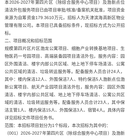
本2026-2027年第四片区（除综合服务中心项目）及渤新点位
清洁外包服务项目已由项目审批/核准/备案机关批准，项目资金
来源为自筹资金179.3610万元，招标人为天津滨海高新区物业
管理有限公司。本项目已具备招标条件，现招标方式为公开招
标。
二、项目概况和招标范围
规模第四片区片区渤龙公寓项目、细胞产业转换基地项目、生
物医药一号园项目、高端装备园项目清洁外包，服务内容：园
区外围清洁、楼宇内部公共区域、地上地下停车场清洁、公寓
公共区域的清洁、垃圾转运服务等。配备服务人员合计24人，
其中：楼内保洁12人、外围保洁7人、特约保洁5人渤新点位渤
新公寓项目、航天产业园项目清洁外包，服务内容：园区外围
清洁、楼宇内部公共区域、地上地下停车场清洁、公寓公共区
域的清洁、垃圾转运服务等。配备服务人员合计23人，其中保
洁主管1人、楼内保洁15人、外围保洁3人、宿管4人。具体内容
详见招标文件项目任务书。
范围：本招标项目划分为1个标段，本次招标为其中的：
（001）2026-2027年第四片区（除综合服务中心项目）及渤新