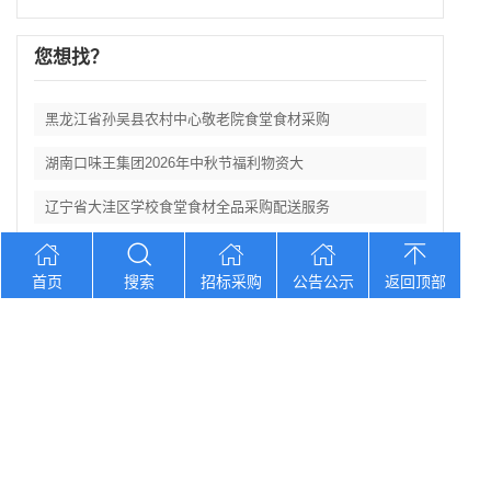
您想找？
黑龙江省孙吴县农村中心敬老院食堂食材采购
湖南口味王集团2026年中秋节福利物资大
辽宁省大洼区学校食堂食材全品采购配送服务
河北省卢龙县第二高级中学食堂人员管理服务
首页
搜索
招标采购
公告公示
返回顶部
辽宁连山铝业（集团）有限公司会计外包服务
Copyright © 2012-2026 中招招标网 版权所有 网站备案号：
京
ICP备2023026371号-2