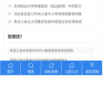
吉林延边大学附属医院（延边医院）中药配方
8
河北省张家口市尚义县中小学校校园餐食材集
9
黑龙江省北大荒集团宝泉岭医院业务应用系统
10
您想找？
黑龙江省孙吴县农村中心敬老院食堂食材采购
湖南口味王集团2026年中秋节福利物资大
辽宁省大洼区学校食堂食材全品采购配送服务
首页
搜索
招标采购
公告公示
返回顶部
河北省卢龙县第二高级中学食堂人员管理服务
辽宁连山铝业（集团）有限公司会计外包服务