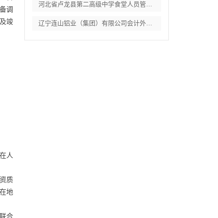
河北省卢龙县第二高级中学食堂人员管理服务
备调
及竣
辽宁连山铝业（集团）有限公司会计外包服务
在人
足资质
在地
（联合