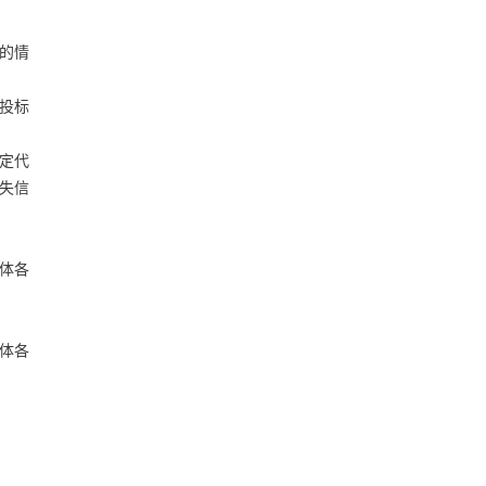
的情
入投标
法定代
失信
合体各
合体各