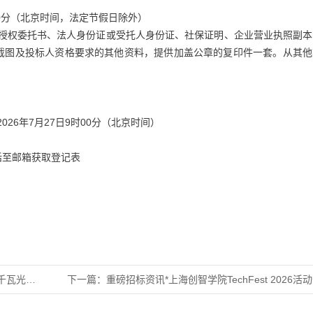
7时30分（北京时间，法定节假日除外）
人授权委托书、法人身份证或受托人身份证、社保证明、企业营业执照副本
截图及投标人资格要求的其他资料，提供加盖公章的复印件一套。从其他
26年7月27日9时00分（北京时间）
话至邮箱获取登记表
伏治沙一
下一篇：
重磅招标资讯*上海创智学院TechFest 2026活