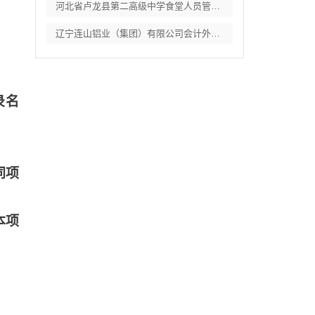
河北省卢龙县第二高级中学食堂人员管理服务
辽宁连山铝业（集团）有限公司会计外包服务
录名
同项
本项