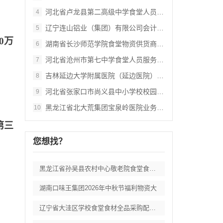
河北省卢龙县第二高级中学食堂人员管理服务
4
辽宁连山铝业（集团）有限公司会计外包服务
5
0万
湖南省长沙师范学院食堂物资供货商采购项目
6
河北省沧州市第七中学食堂人员服务项目招标
7
吉林延边大学附属医院（延边医院）中药配方
8
河北省张家口市尚义县中小学校校园餐食材集
9
黑龙江省北大荒集团宝泉岭医院业务应用系统
10
第三
您想找？
黑龙江省孙吴县农村中心敬老院食堂食材采购
湖南口味王集团2026年中秋节福利物资大
辽宁省大洼区学校食堂食材全品采购配送服务