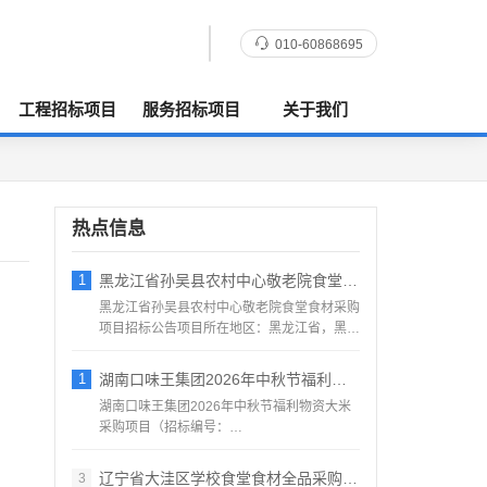
010-60868695
工程招标项目
服务招标项目
关于我们
热点信息
1
黑龙江省孙吴县农村中心敬老院食堂食材采购
黑龙江省孙吴县农村中心敬老院食堂食材采购
项目招标公告项目所在地区：黑龙江省，黑河
市，孙吴县一、招标条...
1
湖南口味王集团2026年中秋节福利物资大
湖南口味王集团2026年中秋节福利物资大米
采购项目（招标编号：
KWW2026080500001）项目...
辽宁省大洼区学校食堂食材全品采购配送服务
3