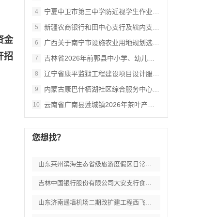
宁夏中卫市第三中学防近视学生作业本采购项
4
新疆农商银行和田中心支行及辖内支行职工体
5
资金
广西关于南宁市设施农业用地规划选址审查数
6
开招
吉林省2026年前郭县中小学、幼儿园食堂
7
辽宁省康平监狱工程建设项目设计服务供应商
8
内蒙古康巴什栖湖社区综合服务中心--外立
9
云南省广南县莲城镇2026年茶叶产业提质
10
您想找？
山东莱州滨海生态省级旅游度假区日常运维委
吉林中国银行股份有限公司大安支行食堂食品
山东济南遥墙机场二期改扩建工程西飞行区场