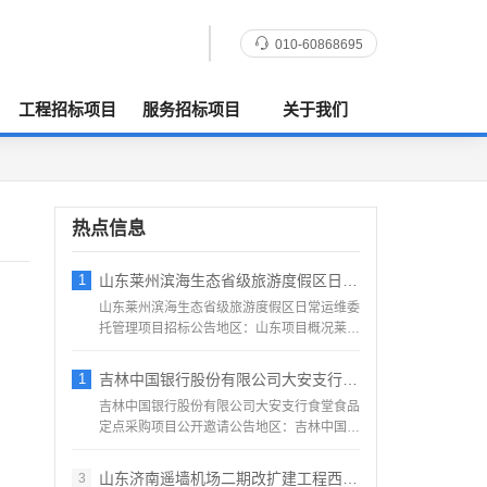
010-60868695
工程招标项目
服务招标项目
关于我们
热点信息
1
山东莱州滨海生态省级旅游度假区日常运维委
山东莱州滨海生态省级旅游度假区日常运维委
托管理项目招标公告地区：山东项目概况莱州
滨海生态省级旅游度假...
1
吉林中国银行股份有限公司大安支行食堂食品
吉林中国银行股份有限公司大安支行食堂食品
定点采购项目公开邀请公告地区：吉林中国银
行股份有限公司大安支...
山东济南遥墙机场二期改扩建工程西飞行区场
3