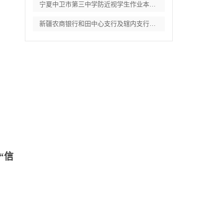
宁夏中卫市第三中学防近视学生作业本采购项
新疆农商银行和田中心支行及辖内支行职工体
“信