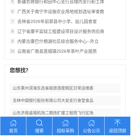
新疆农商银行和田中心支行及辖内支行职工体
5
广西关于南宁市设施农业用地规划选址审查数
6
吉林省2026年前郭县中小学、幼儿园食堂
7
辽宁省康平监狱工程建设项目设计服务供应商
8
内蒙古康巴什栖湖社区综合服务中心--外立
9
云南省广南县莲城镇2026年茶叶产业提质
10
您想找？
山东莱州滨海生态省级旅游度假区日常运维委
吉林中国银行股份有限公司大安支行食堂食品
山东济南遥墙机场二期改扩建工程西飞行区场
宁夏中卫市第三中学防近视学生作业本采购项
首页
搜索
招标采购
公告公示
返回顶部
新疆农商银行和田中心支行及辖内支行职工体