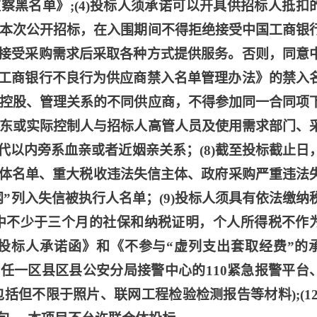
察黑名单》;(4)投标人须承诺可以开具供招标人抵扣
入围本次公开招标，在入围期间不得拒绝接受中国工商银
接受采购需求后采取各种方式提供服务。否则，同意
工商银行不良行为供应商禁入名单管理办法》的禁入
直接控股、管理关系的不同供应商，不得参加同一合同项
股股东或实际控制人与招标人高管人员及使用需求部门、
代以内旁系血亲或者近姻亲关系；(8)截至投标截止日
主体名单、重大税收违法失信主体、政府采购严重违法
”列入失信被执行人名单；(9)投标人须具有依法缴纳
中不少于三个月的社保和纳税证明，个人所得税不作
署《投标人承诺函》和《不参与“虚列支出套取经费”的
局或任一区县区县公安分局接警中心的110紧急报警平台
括但不限于照片、联网工程检验检测报告等材料);(12