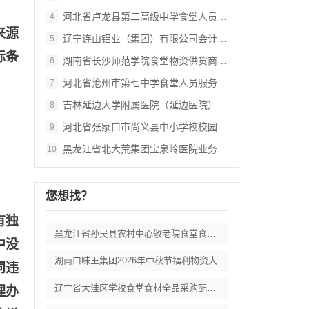
河北省卢龙县第二高级中学食堂人员管理服务
4
来源
辽宁连山铝业（集团）有限公司会计外包服务
5
标条
湖南省长沙师范学院食堂物资供货商采购项目
6
河北省沧州市第七中学食堂人员服务项目招标
7
吉林延边大学附属医院（延边医院）中药配方
8
河北省张家口市尚义县中小学校校园餐食材集
9
黑龙江省北大荒集团宝泉岭医院业务应用系统
10
您想找？
有独
黑龙江省孙吴县农村中心敬老院食堂食材采购
中没
湖南口味王集团2026年中秋节福利物资大
同违
辽宁省大洼区学校食堂食材全品采购配送服务
理办