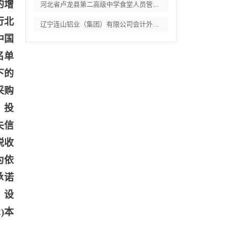
的增
河北省卢龙县第二高级中学食堂人员管理服务
行北
辽宁连山铝业（集团）有限公司会计外包服务
中国
名单
下的
采购
，投
失信
税收
为依
承诺
、设
)本