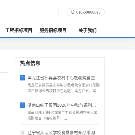
010-60868695
工程招标项目
服务招标项目
关于我们
热点信息
1
黑龙江省孙吴县农村中心敬老院食堂食材采购
黑龙江省孙吴县农村中心敬老院食堂食材采购
项目招标公告项目所在地区：黑龙江省，黑河
市，孙吴县一、招标条...
1
湖南口味王集团2026年中秋节福利物资大
湖南口味王集团2026年中秋节福利物资大米
采购项目（招标编号：
KWW2026080500001）项目...
辽宁省大洼区学校食堂食材全品采购配送服务
3