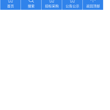
河北省张家口市尚义县中小学校校园餐食材集
9
首页
搜索
招标采购
公告公示
返回顶部
黑龙江省北大荒集团宝泉岭医院业务应用系统
10
您想找？
黑龙江省孙吴县农村中心敬老院食堂食材采购
湖南口味王集团2026年中秋节福利物资大
辽宁省大洼区学校食堂食材全品采购配送服务
河北省卢龙县第二高级中学食堂人员管理服务
辽宁连山铝业（集团）有限公司会计外包服务
Copyright © 2012-2026 中招招标网 版权所有 网站备案号：
京
ICP备2023026371号-2