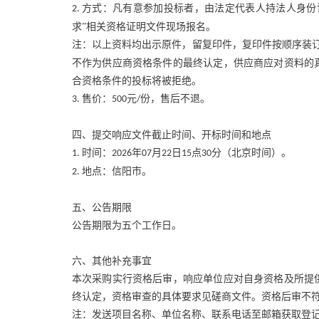
方式：凡有意参加投标者，由法定代表人持法人身份
2.
求”相关资格证明文件现场报名。
注：以上资料均出示原件，留复印件，复印件按顺序装
不作为供应商资格条件的最终认定，供应商应对资料的
合资格条件的投标将被拒绝。
售价：
元
份，售后不退。
3
.
500
/
四、提交响应文件截止时间、开标时间和地点
时间：
年
月
日
点
分（北京时间）。
1.
2026
07
22
15
30
地点：信阳市。
2.
五、公告期限
公告期限为五个工作日。
六、其他补充事宜
本次采购实行资格后审，响应单位应对自身资格及所提
终认定，资格审查的具体要求见磋商文件。资格后审不
注：发送项目名称、单位名称、联系电话至邮箱获取登