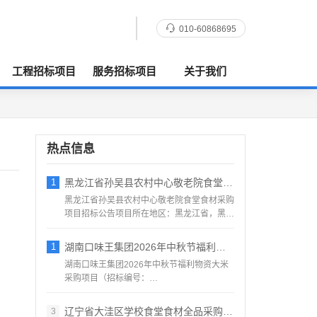
010-60868695
工程招标项目
服务招标项目
关于我们
热点信息
1
黑龙江省孙吴县农村中心敬老院食堂食材采购
黑龙江省孙吴县农村中心敬老院食堂食材采购
项目招标公告项目所在地区：黑龙江省，黑河
市，孙吴县一、招标条...
1
湖南口味王集团2026年中秋节福利物资大
湖南口味王集团2026年中秋节福利物资大米
采购项目（招标编号：
KWW2026080500001）项目...
辽宁省大洼区学校食堂食材全品采购配送服务
3