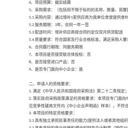
、项目预算：据实结算
4
、采购需求：（包括但不限于标的的名称、数量、简要
5
采购内容：通过增补
家供应商为我单位食堂提供食材
5.1
1
服务期限：
年，合同一年一签
5.2
3
配送时间：增补供应商按合同约定仅双月供货配送
5.3
质量要求：符合国家及行业合格标准，满足采购人要
5.4
、合同履行期限：同服务期限
6
、本项目是否接受联合体投标：否
7
、是否接受进口产品：否
8
、是否专门面向中小企业：是
9
二、申请人的资格要求：
满足《中华人民共和国政府采购法》第二十二条规定
1.
落实政府采购政策满足的资格要求：本项目专门面向
2.
见竞争性磋商文件内《中小企业声明函》样本），不符
本项目的特定资格要求：
3.
具有独立承担民事责任的能力
提供法人或者其他组织
3.1
(
具有良好的商业信誉和健全的财务会计制度（提供