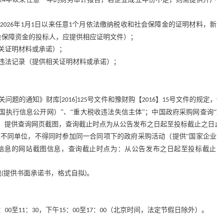
24
供
年
月
日以来任意
个月依法缴纳税收和社会保障金的证明材料，新
2026
1
1
1
会保障资金的投标人，应提供相应证明文件）；
关证明材料或承诺）；
违法记录（提供相关证明材料或承诺）；
关问题的通知》财库
号文件和豫财购【
】
号文件的规定，
[2016]125
2016
15
国执行信息公开网）”、“重大税收违法失信主体”；中国政府采购网查询
，提供查询网页截图，查询截止时点为从公告发布之日起至投标截止之日
不同单位，不得同时参加同一合同项下的政府采购活动（提供“国家企业
信息的网站截图信息，查询截止时点为：从公告发布之日起至投标截止
包
提供书面承诺书，格式自拟
。
(
)
：
至
：
，下午
：
至
：
（北京时间，法定节假日除外）。
00
11
30
15
00
17
00