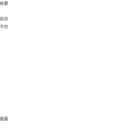
格要
验并
不符
做最