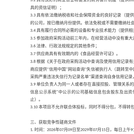
3.2
20
具的资信证明）；
具有依法缴纳税收和社会保障资金的良好记录（提
3.3
的公司，按已缴纳月份提供。依法免税或不需要缴纳社
具有履行合同所必需的设备和专业技术能力（提供相
3.4
参加政府采购活动前三年内，在经营活动中没有重大
3.5
法律、行政法规规定的其他条件；
3.6
供应商具有有效期内的《食品经营许可证》。
3.7
根据《关于在政府采购活动中查询及使用信用记录有
3.8
商应提供“信用中国”网站查询“失信被执行人（跳转至中
采购严重违法失信行为记录名单”渠道查询自身信用记录
单位负责人为同一人或者存在直接控股、管理关系的
3.9
信息公示系统”中公示的公司基础信息包含股东及出资
止）。
本项目不允许联合体投标，同时不得分包，不得转
3.10
三、获取竞争性磋商文件
时间：
年
月
日至
年
月
日，每日上午
1.
2026
07
09
2029
07
15
9