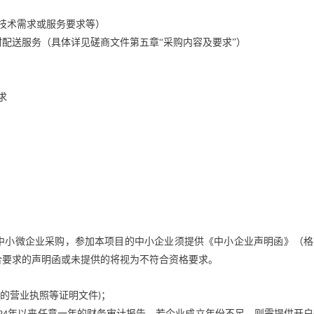
技术需求或服务要求等）
配送服务（具体详见磋商文件第五章“采购内容及要求”）
求
；
中小微企业采购，参加本项目的中小企业须提供《中小企业声明函》（格
合要求的声明函或未提供的将视为不符合资格要求。
的营业执照等证明文件
；
)
年以来任意一年的财务审计报告，若企业成立年份不足，则需提供开户