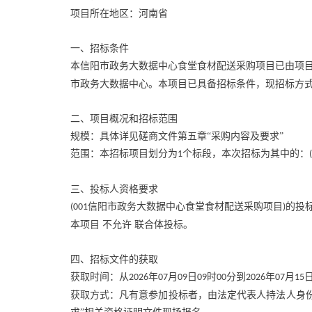
项目所在地区：河南省
一、招标条件
本信阳市政务大数据中心食堂食材配送采购项目已由项
市政务大数据中心。本项目已具备招标条件，现招标方
二、项目概况和招标范围
规模：具体详见磋商文件第五章
“采购内容及要求”
范围：本招标项目划分为
个标段，本次招标为其中的：
1
三、投标人资格要求
信阳市政务大数据中心食堂食材配送采购项目
的投
(001
)
本项目
不允许
联合体投标。
四、招标文件的获取
获取时间：从
年
月
日
时
分到
年
月
2026
07
09
09
00
2026
07
15
获取方式：凡有意参加投标者，由法定代表人持法人身