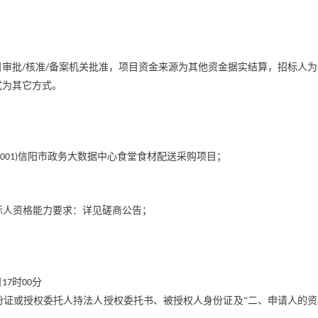
目审批
核准
备案机关批准，项目资金来源为其他资金据实结算，招标人为
/
/
式为其它方式。
信阳市政务大数据中心食堂食材配送采购项目；
(001)
标人资格能力要求：详见磋商公告；
日
时
分
17
00
份证或授权委托人持法人授权委托书、被授权人身份证及
“二、申请人的