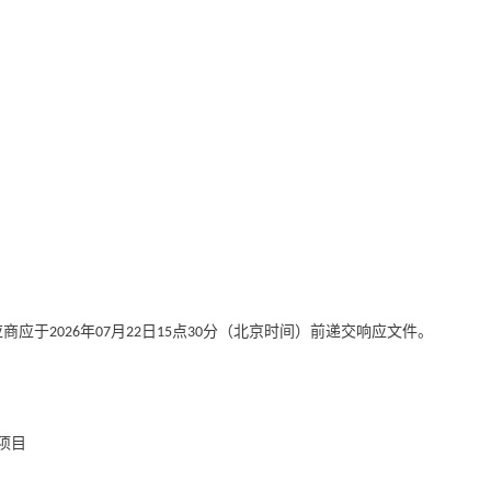
应商应于
年
月
日
点
分（北京时间）前递交响应文件。
2026
07
22
15
30
项目