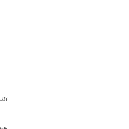
式详
行出