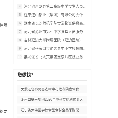
河北省卢龙县第二高级中学食堂人员管理服务
4
辽宁连山铝业（集团）有限公司会计外包服务
5
湖南省长沙师范学院食堂物资供货商采购项目
6
信阳
河北省沧州市第七中学食堂人员服务项目招标
7
吉林延边大学附属医院（延边医院）中药配方
8
河北省张家口市尚义县中小学校校园餐食材集
9
黑龙江省北大荒集团宝泉岭医院业务应用系统
10
您想找？
黑龙江省孙吴县农村中心敬老院食堂食材采购
湖南口味王集团2026年中秋节福利物资大
辽宁省大洼区学校食堂食材全品采购配送服务
资格要