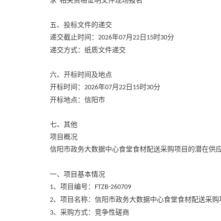
求”相关资格证明文件现场报名
五、投标文件的递交
递交截止时间：
年
月
日
时
分
2026
07
22
15
30
递交方式：纸质文件递交
六、开标时间及地点
开标时间：
年
月
日
时
分
2026
07
22
15
30
开标地点：信阳市
七、其他
项目概况
信阳市政务大数据中心食堂食材配送采购项目的潜在供
一、项目基本情况
、项目编号：
1
FTZB-260709
、项目名称：信阳市政务大数据中心食堂食材配送采购
2
、采购方式：竞争性磋商
3