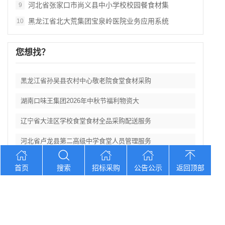
河北省张家口市尚义县中小学校校园餐食材集
9
黑龙江省北大荒集团宝泉岭医院业务应用系统
10
您想找？
黑龙江省孙吴县农村中心敬老院食堂食材采购
湖南口味王集团2026年中秋节福利物资大
辽宁省大洼区学校食堂食材全品采购配送服务
河北省卢龙县第二高级中学食堂人员管理服务
辽宁连山铝业（集团）有限公司会计外包服务
首页
搜索
招标采购
公告公示
返回顶部
Copyright © 2012-2026 中招招标网 版权所有 网站备案号：
京
ICP备2023026371号-2