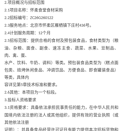
项目概况与招标范围
2.
项目名称：怀柔食堂食材采购
2.1
招标编号：
2.2
ZC26G260122
服务地点：北京市怀柔区雁栖镇下庄村
号。
2.3
436
计划服务周期：
个月
2.4
12
招标范围：提供合格的食材及预包装食品，食材类型为（粮
2.5
油、杂粮、面食、副食、速冻主食、蔬菜、水果、豆制品、
肉、禽、蛋、
水产、饮料、牛奶、调料）等类。预包装食品类型为（糕点面
包类、焙烤休闲食品、冲调饮品、方便食品、即食罐装食品）
等类，具体内
容详见第
章技术标准和要求。
5
其他：本项目为一个标段。
2.6
投标人资格要求
3.
资格要求：具备依法承担民事责任的能力，在中华人民共和
3.1
国境内依法注册的法人或其他组织，提供有效的营业执照（或
其他依法注册
证明）：并具备食品经营许可证目有能力提供本次招标货物和