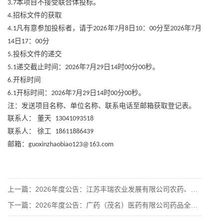
本项目不接受联合体投标。
3.7
招标文件的获取
4.
凡有意参加投标者，请于
年
月
日
：
分至
年
月
4.1
2026
7
8
10
00
2026
7
日
：
分
14
17
00
投标文件的递交
5.
递交截止时间：
年
月
日
时
分
秒。
5.1
2026
7
29
14
00
00
开标时间
6.
开标时间：
年
月
日
时
分
秒。
6.1
2026
7
29
14
00
00
注：发送项目名称、单位名称、联系电话至邮箱获取登记表。
联系人：
董天
13041093518
联系人：
徐工
18611886439
邮箱：
guoxinzhaobiao123@163.com
上一篇：
2026年度公告：江苏丰瑞农业发展有限公司农药、化肥、种子等
下一篇：
2026年度公告：广药（茂名）医药有限公司药品全链条精细化管