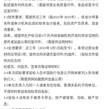
配送服务的供应商；（需提供营业执照复印件，食品经营许可
证复印件）
财务要求：需提供近三年（指
年
年），经会计师事
3.2
2023
-2025
务所或审计机构出具的财务会计报表，包括资产负债表、现金
流量表、利
润表，或提供在开标日前
个月内经金融机构开具的资信证明的
3
原件或加盖公章的复印件；（需提供证明材料）
业绩要求：近三年（
年
月
日起至今），承担过类似食
3.3
2023
1
1
材供应项目
项；提供合同关键页复印件
扫描件；（投标文件提
1
/
供对应合同
的首页、内容页、签章页等证明材料）
本次招标要求投标人在中国执行信息公开网未被列入失信被
3.4
执行人；（需提供网站截图并加盖公章）
单位负责人为同一人或者存在控股、管理关系的不同单位，
3.5
不得同时参加本招标项目投标；
投标人没有处于被责令停业，财产被接管、冻结、破产状
3.6
态；