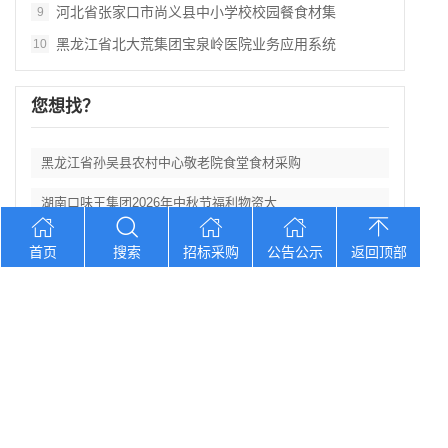
河北省张家口市尚义县中小学校校园餐食材集
9
黑龙江省北大荒集团宝泉岭医院业务应用系统
10
您想找？
黑龙江省孙吴县农村中心敬老院食堂食材采购
湖南口味王集团2026年中秋节福利物资大
辽宁省大洼区学校食堂食材全品采购配送服务
首页
搜索
招标采购
公告公示
返回顶部
河北省卢龙县第二高级中学食堂人员管理服务
辽宁连山铝业（集团）有限公司会计外包服务
Copyright © 2012-2026 中招招标网 版权所有 网站备案号：
京
ICP备2023026371号-2