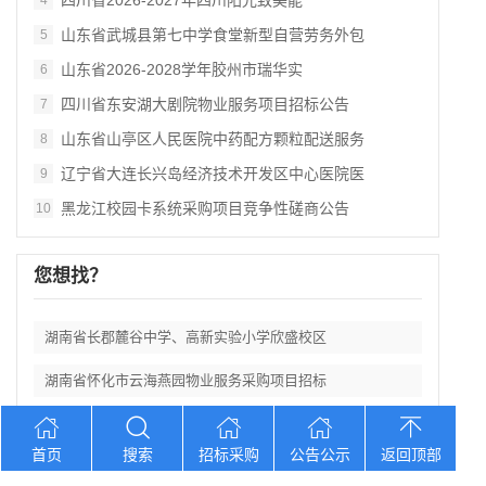
四川省2026‑2027年四川阳光致美能
4
山东省武城县第七中学食堂新型自营劳务外包
5
山东省2026‑2028学年胶州市瑞华实
6
四川省东安湖大剧院物业服务项目招标公告
7
山东省山亭区人民医院中药配方颗粒配送服务
8
辽宁省大连长兴岛经济技术开发区中心医院医
9
黑龙江校园卡系统采购项目竞争性磋商公告
10
您想找？
湖南省长郡麓谷中学、高新实验小学欣盛校区
湖南省怀化市云海燕园物业服务采购项目招标
吉林延边大学附属医院（延边医院）中药配方
首页
搜索
招标采购
公告公示
返回顶部
四川省2026‑2027年四川阳光致美能