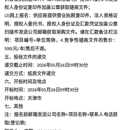
权人身份证复印件加盖公章获取磋商文件；
网上报名：供应商提供营业执照复印件、法人资格证
(2)
明、授权人委托书、授权人身份证及汇款凭证加盖公章
扫描件发送公司邮箱获取采购文件。请在汇款备注栏注
明：项目编号
单位简称，
竞争性磋商文件的售价：
+
4.
元
本
售后不退。
500(
/
)
五、投标文件的递交
递交截止时间：
年
月
日
时
分
2026
05
26
09
30
递交方式：纸质文件递交
六、开标时间及地点
开标时间：
年
月
日
时
分
2026
05
26
09
30
开标地点：天津市
七、其他
注：报名前邮箱发送公司名称
项目名称
联系人电话获
+
+
取
登记表
(
)