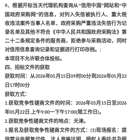
、根据开标当天代理机构查询从“信用中国”网站和“中
9
国政府采购网”的信息，对列入失信被执行人、重大税
收违法案件当事人名单、政府采购严重违法失信行为记
录名单及其他不符合《中华人民共和国政府采购法》第
二十二条规定条件的服务商，拒绝参与采购活动，同时
对信用信息查询记录和证据进行打印存档。
;
本项目不允许联合体投标。
四、招标文件的获取
获取时间：从
年
月
日
时
分到
年
月
2026
05
15
09
00
2026
05
22
日
时
分
17
00
获取方式：
获取竞争性磋商文件的时间：
年
月
日至
1.
2026
05
15
2026
年
月
日
上午
一下午
限工作日
。
05
22
.
9:00
17:00(
)
获取竞争性磋商文件的地点：天津。
2.
报名及获取竞争性磋商文件的方式：
现场报名：提
3.
(1)
供营业执照复印件、法人资格证明、授权人委托书及授