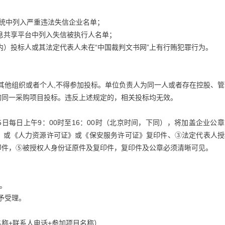
统中列入严重违法失信企业名单；
信息共享平台中列入失信被执行人名单；
5日内）投标人或其法定代表人未在“中国裁判文书网”上有行贿犯罪行为。
、其他组织或者个人,不得参加投标。单位负责人为同一人或者存在控股、
的同一采购项目投标。违反上述规定的，相关投标均无效。
年6月5日每日上午9：00时至16：00时（北京时间，下同），将加盖企业公
》或《人力资源许可证》或《保安服务许可证》复印件、③法定代表人授
印件，⑤被授权人身份证原件及复印件，复印件及公章必须清晰可见。
分。
予受理。
称+联系人电话+参加项目名称）