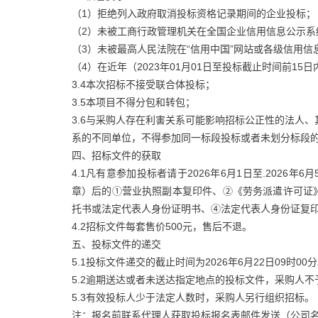
（1）拒绝列入政府取消投标资格记录期间的企业投标；
（2）未被工商行政管理机关在全国企业信用信息公示系
（3）未被最高人民法院在“信用中国”网站或各级信用
（4）在近年（2023年01月01日至投标截止时间前1
3.4本次招标不接受联合体投标；
3.5本项目不得分包和转包；
3.6与采购人存在利害关系可能影响招标公正性的法人
系的不同单位，不得参加同一标段投标或者未划分标段
四、招标文件的获取
4.1凡有意参加投标者请于2026年6月1日至.2026
章）后的①营业执照副本复印件、②《劳务派遣许可证
托书或法定代表人身份证明书、④法定代表人身份证复
4.2招标文件每套售价500元，售后不退。
五、投标文件的递交
5.1投标文件递交的截止时间为2026年6月22日09时00
5.2逾期送达或者未送达指定地点的投标文件，采购人不
5.3有效投标人少于法定人数时，采购人另行组织招标。
注：报名前联系代理人获取投标报名表邮件发送（公司名