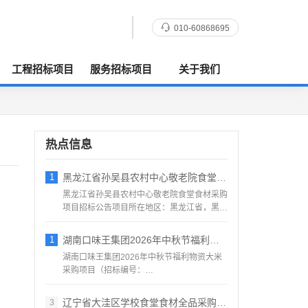
010-60868695
工程招标项目
服务招标项目
关于我们
热点信息
1
黑龙江省孙吴县农村中心敬老院食堂食材采购
黑龙江省孙吴县农村中心敬老院食堂食材采购
项目招标公告项目所在地区：黑龙江省，黑河
市，孙吴县一、招标条...
1
湖南口味王集团2026年中秋节福利物资大
湖南口味王集团2026年中秋节福利物资大米
采购项目（招标编号：
KWW2026080500001）项目...
辽宁省大洼区学校食堂食材全品采购配送服务
3