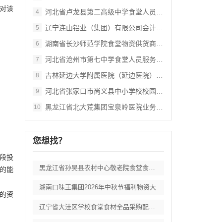
对该
河北省卢龙县第二高级中学食堂人员管理服务
4
辽宁连山铝业（集团）有限公司会计外包服务
5
湖南省长沙师范学院食堂物资供货商采购项目
6
河北省沧州市第七中学食堂人员服务项目招标
7
吉林延边大学附属医院（延边医院）中药配方
8
河北省张家口市尚义县中小学校校园餐食材集
9
黑龙江省北大荒集团宝泉岭医院业务应用系统
10
您想找？
段投
黑龙江省孙吴县农村中心敬老院食堂食材采购
的能
湖南口味王集团2026年中秋节福利物资大
具的资
辽宁省大洼区学校食堂食材全品采购配送服务