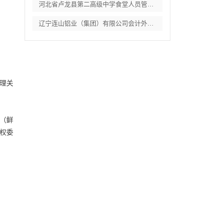
河北省卢龙县第二高级中学食堂人员管理服务
辽宁连山铝业（集团）有限公司会计外包服务
管理关
章（鲜
权委