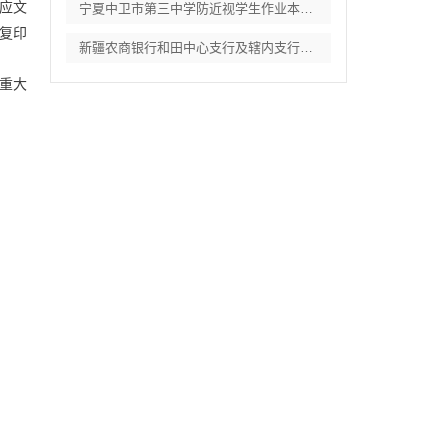
应文
宁夏中卫市第三中学防近视学生作业本采购项
复印
新疆农商银行和田中心支行及辖内支行职工体
重大