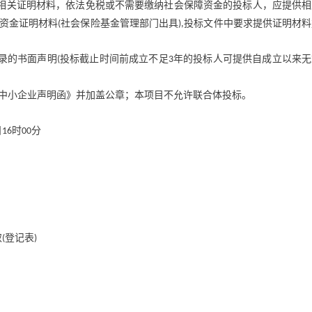
相关证明材料，依法免税或不需要缴纳社会保障资金的投标人，应提供相
资金证明材料
社会保险基金管理部门出具
投标文件中要求提供证明材料
(
),
录的书面声明
投标截止时间前成立不足
年的投标人可提供自成立以来无
(
3
中小企业声明函》并加盖公章；本项目不允许联合体投标。
日
时
分
16
00
取
登记表
(
)