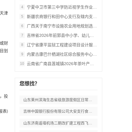
宁夏中卫市第三中学防近视学生作业本采购项
4
天津
新疆农商银行和田中心支行及辖内支行职工体
5
广西关于南宁市设施农业用地规划选址审查数
6
吉林省2026年前郭县中小学、幼儿园食堂
7
或财
辽宁省康平监狱工程建设项目设计服务供应商
8
目划
内蒙古康巴什栖湖社区综合服务中心--外立
9
云南省广南县莲城镇2026年茶叶产业提质
10
您想找？
，投
山东莱州滨海生态省级旅游度假区日常运维委
报表
吉林中国银行股份有限公司大安支行食堂食品
)
山东济南遥墙机场二期改扩建工程西飞行区场