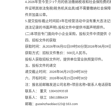
年至今至少
个月的依法缴纳税收和社会保险费的
4.2026
1
件证明其依法免税
税务机关出具
或不需要缴纳社会保障
(
)
件并加盖公章。
提交投标截止时间前
年在经营活动中没有重大违法记
5.
3
违法记录的书面声明
投标文件中提供书面声明原件。
),
二
本项目专门面向中小企业采购，投标文件中须提供《
(
)
四、招标文件的获取
获取时间：从
年
月
日
时
分到
年
月
2026
06
02
09
00
2026
06
09
获取方式：招标文件售价：
元人民币。
500
投标人获取招标文件时，提供单位营业执照复印件。
五、投标文件的递交
递交截止时间：
年
月
日
时
分
2026
06
25
09
30
六、开标时间：
年
月
日
时
分
2026
06
25
09
30
注：报名前邮箱发送公司名称
项目名称
联系人电话获
+
+
联系人：
董天
13041093518
联系人：
徐工
18611886439
邮箱：
guoxinzhaobiao123@163.com