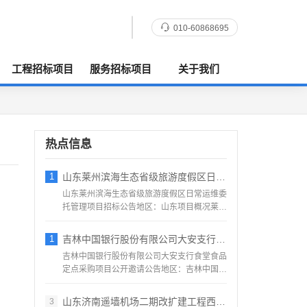
010-60868695
工程招标项目
服务招标项目
关于我们
热点信息
1
山东莱州滨海生态省级旅游度假区日常运维委
山东莱州滨海生态省级旅游度假区日常运维委
托管理项目招标公告地区：山东项目概况莱州
滨海生态省级旅游度假...
1
吉林中国银行股份有限公司大安支行食堂食品
吉林中国银行股份有限公司大安支行食堂食品
定点采购项目公开邀请公告地区：吉林中国银
行股份有限公司大安支...
山东济南遥墙机场二期改扩建工程西飞行区场
3