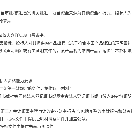
项目审批
核准备案机关批准，项目资金来源为其他资金
万元，招标人为
/
45
开招标。
具体内容详见项目需求书。
品投标。投标人对其提供的产品出具《关于符合本国产品标准的声明函》
的《声明函》或有关证明文件的，该产品视为本国产品。范围：本招标项
标人资格能力要求：
二条第一款规定的条件，提供以下材料：
证书或社会团体法人登记证书或基金会法人登记证书或自然人的身份证明
经第三方会计师事务所审计的企业财务报告
应包括完整的审计报告和财务
(
明，投标文件中提供证明材料复印件并加盖公章。
投标文件中提供书面声明原件。