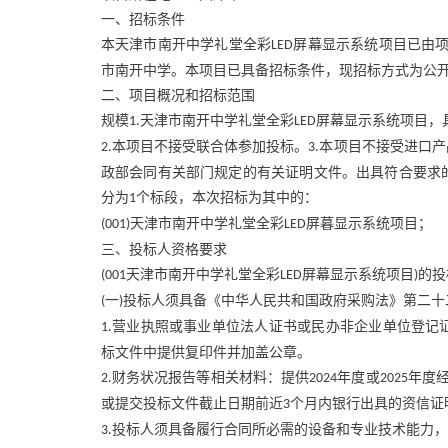
一、招标条件
本天津市南开中学礼堂全彩
屏幕显示系统项目已由
LED
市南开中学。本项目已具备招标条件，现招标方式为公
二、项目概况和招标范围
规模
天津市南开中学礼堂全彩
屏幕显示系统项目，
1.
LED
本项目不接受联合体参加投标。
本项目不接受进口产
2.
3.
政部会同有关部门规定的有关证明文件。出具符合要求
分为
个标段，本次招标为其中的：
1
天津市南开中学礼堂全彩
屏暮显示系统项目；
(001)
LED
三、投标人资格要求
天津市南开中学礼堂全彩
屏幕显示系统项目
的投
(001
LED
)
一
投标人须具备《中华人民共和国政府采购法》第二十
(
)
营业执照或事业单位法人证书或民办非企业单位登记
1.
标文件中提供复印件并加盖公章。
财务状况报告等相关材料：提供
年度或
年度
2.
2024
2025
或提交投标文件截止日期前近
个月内银行出具的资信证
3
投标人须具备履行合同所必需的设备和专业技术能力，
3.