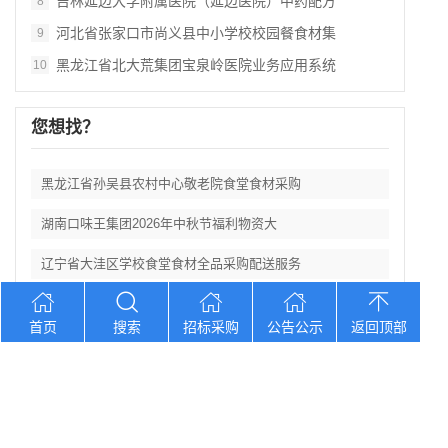
吉林延边大学附属医院（延边医院）中药配方
8
河北省张家口市尚义县中小学校校园餐食材集
9
黑龙江省北大荒集团宝泉岭医院业务应用系统
10
您想找？
黑龙江省孙吴县农村中心敬老院食堂食材采购
湖南口味王集团2026年中秋节福利物资大
辽宁省大洼区学校食堂食材全品采购配送服务
河北省卢龙县第二高级中学食堂人员管理服务
首页
搜索
招标采购
公告公示
返回顶部
辽宁连山铝业（集团）有限公司会计外包服务
Copyright © 2012-2026 中招招标网 版权所有 网站备案号：
京