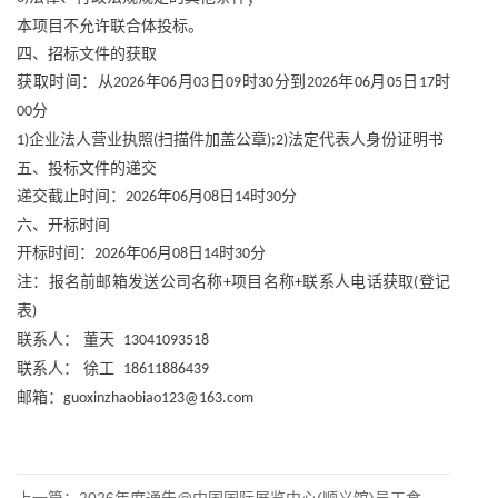
本项目不允许联合体投标。
四、招标文件的获取
获取时间：从
年
月
日
时
分到
年
月
日
时
2026
06
03
09
30
2026
06
05
17
分
00
企业法人营业执照
扫描件加盖公章
法定代表人身份证明书
1)
(
);2)
五、投标文件的递交
递交截止时间：
年
月
日
时
分
2026
06
08
14
30
六、开标时间
开标时间：
年
月
日
时
分
2026
06
08
14
30
注：报名前邮箱发送公司名称
项目名称
联系人电话获取
登记
+
+
(
表
)
联系人：
董天
13041093518
联系人：
徐工
18611886439
邮箱：
guoxinzhaobiao123@163.com