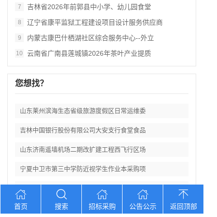
吉林省2026年前郭县中小学、幼儿园食堂
7
辽宁省康平监狱工程建设项目设计服务供应商
8
内蒙古康巴什栖湖社区综合服务中心--外立
9
云南省广南县莲城镇2026年茶叶产业提质
10
您想找？
山东莱州滨海生态省级旅游度假区日常运维委
吉林中国银行股份有限公司大安支行食堂食品
山东济南遥墙机场二期改扩建工程西飞行区场
宁夏中卫市第三中学防近视学生作业本采购项
新疆农商银行和田中心支行及辖内支行职工体
首页
搜索
招标采购
公告公示
返回顶部