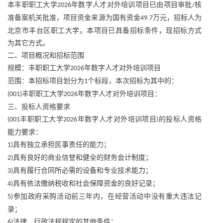
本丰职职工大学
年数字人才对外培训项目已由项目审批
核
2026
/
准备案机关批准，项目资金来源为国有资金
万元，招标人为
49.7
北京市丰台区职工大学。本项目已具备招标条件，现招标方式
为其它方式。
二、项目概况和招标范围
规模：丰职职工大学
年数字人才对外培训项目
2026
范围：本招标项目划分为
个标段，本次招标为其中的：
1
丰职职工大学
年数字人才对外培训项目：
(001)
2026
三、投标人资格要求
丰职职工大学
年数字人才对外培训项目
的投标人资格
(001
2026
)
能力要求：
具有独立承担民事责任的能力；
1)
具有良好的商业信誉和健全的财务会计制度；
2)
具有履行合同所必需的设备和专业技术能力；
3)
具有依法缴纳税收和社会保障资金的良好记录；
4)
参加政府采购活动前三年内，在经营活动中没有重大违法记
5)
录；
法律、行政法规规定的其他条件；
6)