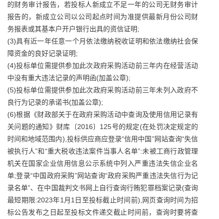
的财务审计报告，若投标人新成立不足一年的公司无财务审计
报告的，新成立公司以公司起点时间为准提供最新月份公司财
务报表或其基本户开户银行出具的资信证明;
(3)具有近一年任意一个月依法缴纳税收证明和依法缴纳社会保
障资金的良好记录证明;
(4)投标单位需提供参加此次政府采购活动前三年内在经营活动
中没有重大违法记录的声明函(加盖公章);
(5)投标单位需提供参加此次政府采购活动前三年未列入政府不
良行为记录的承诺书(加盖公章);
(6)根据《财政部关于在政府采购活动中查询及使用信用记录有
关问题的通知》财库〔2016〕125号的规定(在处罚决定规定的
时间和地域范围内),投标供应商应登录“信用中国”网站查询“失信
被执行人”和“重大税收违法案件当事人名单”:未被工商行政管理
机关在国家企业信用信息公示系统中列入严重违法失信企业名
单;登录“中国政府采购”网站查询“政府采购严重违法失信行为记
录名单”、在中国裁判文书网上自行查询行贿犯罪档案记录(查询
最短期限:2023年1月1日至投标截止时间前),网页查询时间为招
标公告发布之日起至投标文件递交截止时间前，查询时要将查