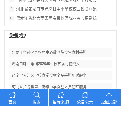
河北省张家口市尚义县中小学校校园餐食材集
9
黑龙江省北大荒集团宝泉岭医院业务应用系统
10
您想找？
黑龙江省孙吴县农村中心敬老院食堂食材采购
湖南口味王集团2026年中秋节福利物资大
辽宁省大洼区学校食堂食材全品采购配送服务
河北省卢龙县第二高级中学食堂人员管理服务
辽宁连山铝业（集团）有限公司会计外包服务
首页
搜索
招标采购
公告公示
返回顶部
Copyright © 2012-2026 中招招标网 版权所有 网站备案号：
京