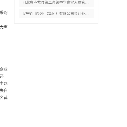
河北省卢龙县第二高级中学食堂人员管理服务
府采购
辽宁连山铝业（集团）有限公司会计外包服务
无重
为企业
退还。
件主题
损失自
报名截