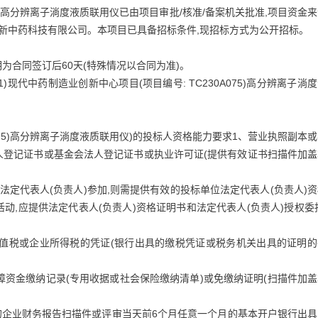
75)高分辨离子淌度液质联用仪已由项目审批/核准/备案机关批准,项目资金
创新中药科技有限公司。本项目已具备招标条件,现招标方式为公开招标。
期为合同签订后60天(特殊情况以合同为准)。
1)现代中药制造业创新中心项目(项目编号: TC230A075)高分辨离子淌
0A075)高分辨离子淌度液质联用仪)的投标人资格能力要求1、营业执照副本
人登记证书或基金会法人登记证书或执业许可证(提供有效证书扫描件加盖
法定代表人(负责人)参加,则需提供有效的投标单位法定代表人(负责人)
动,应提供法定代表人(负责人)资格证明书和法定代表人(负责人)授权委
增值税或企业所得税的凭证(银行出具的缴税凭证或税务机关出具的证明的
障资金缴纳记录(专用收据或社会保险缴纳清单)或免缴纳证明(扫描件加
计的企业财务报告扫描件或评审当天前6个月任意一个月的基本开户银行出