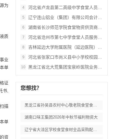
来源为
河北省卢龙县第二高级中学食堂人员管理服务
4
辽宁连山铝业（集团）有限公司会计外包服务
5
湖南省长沙师范学院食堂物资供货商采购项目
6
度液质
河北省沧州市第七中学食堂人员服务项目招标
7
吉林延边大学附属医院（延边医院）中药配方
8
河北省张家口市尚义县中小学校校园餐食材集
9
或事业
黑龙江省北大荒集团宝泉岭医院业务应用系统
本单
10
资格证
您想找？
托书,
黑龙江省孙吴县农村中心敬老院食堂食材采购
扫描
湖南口味王集团2026年中秋节福利物资大
盖本单
辽宁省大洼区学校食堂食材全品采购配送服务
具的资