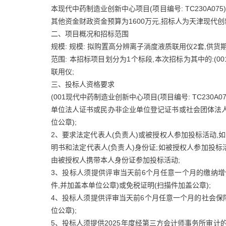
本现代中药制造业创新中心项目(项目编号: TC230A0
其他资金财政资金预算为1600万元,招标人为天津现代
二、项目概况和招标范围
规模: 规模: 拟购置高分辨离子淌度液质联用仪2套,供货
范围: 本招标项目划分为1个标段,本次招标为其中的:(00
联用仪;
三、投标人资格要求
(001现代中药制造业创新中心项目(项目编号: TC23
单位法人证书或民办非企业单位登记证书或社会团体法
位公章);
2、要求法定代表人(负责人)或被授权人参加投标活动,如
明书和法定代表人(负责人)身份证;如被授权人参加投标活
由被授权人携带本人身份证参加投标活动;
3、投标人须提供评审当天前6个月任意一个月的缴纳
件,并加盖本单位公章)或免税证明(扫描件加盖公章);
4、投标人须提供评审当天前6个月任意一个月的社会保
位公章);
5、投标人须提供2025年度经第三方会计师事务所审