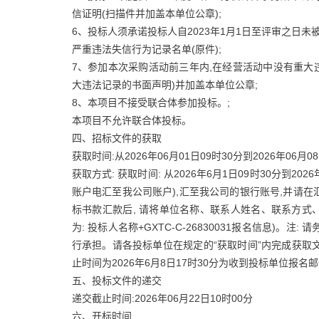
信证明(扫描件并加盖本单位公章);
6、投标人须承诺投标人自2023年1月1日至评审之日
严重违法失信行为记录名单(原件);
7、参加本次采购活动前三年内,在经营活动中没有重大
大违法记录的书面声明)并加盖本单位公章;
8、本项目不接受联合体参加投标。;
本项目不允许联合体投标。
四、招标文件的获取
获取时间:从2026年06月01日09时30分到2026年06月0
获取方式: 获取时间: 从2026年6月1日09时30分到20
账户电汇至我公司账户),汇至我公司的银行账号,并请在汇款备注
标书款汇款后, 请将单位名称、联系人姓名、联系方式
为: 投标人名称+GXTC-C-26830031报名信息)
行承担。请各投标单位在规定的“获取时间”内完成获取文
止时间为2026年6月8日17时30分为收到投标单位报
五、投标文件的递交
递交截止时间:2026年06月22日10时00分
六、开标时间