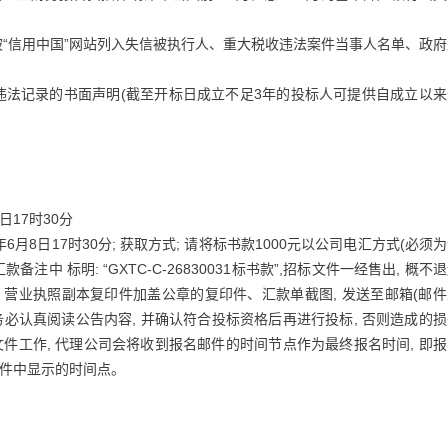
未被“信用中国”网站列入失信被执行人、重大税收违法案件当事人名单、政
违法记录的书面声明(截至开标日成立不足3年的投标人可提供自成立以来
8日17时30分
26年6月8日17时30分; 获取方式; 请将标书款1000元以公司电汇方式(必须
中 标明: “GXTC-C-26830031标书款”,招标文件一经售出, 概不
、营业执照副本复印件加盖公章的复印件、汇款单截图, 发送至邮箱(邮
。注: 请务必认真阅读公告内容, 并确认符合投标资格后再进行投标, 否则造成的
件工作, 代理公司会将收到报名邮件的时间节点作为最终报名时间, 即
名邮件中显示的时间点。