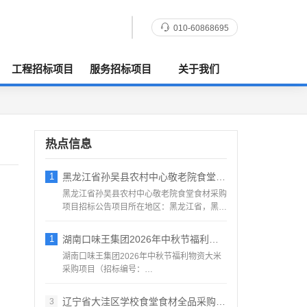
010-60868695
工程招标项目
服务招标项目
关于我们
热点信息
1
黑龙江省孙吴县农村中心敬老院食堂食材采购
黑龙江省孙吴县农村中心敬老院食堂食材采购
项目招标公告项目所在地区：黑龙江省，黑河
市，孙吴县一、招标条...
1
湖南口味王集团2026年中秋节福利物资大
湖南口味王集团2026年中秋节福利物资大米
采购项目（招标编号：
KWW2026080500001）项目...
辽宁省大洼区学校食堂食材全品采购配送服务
3