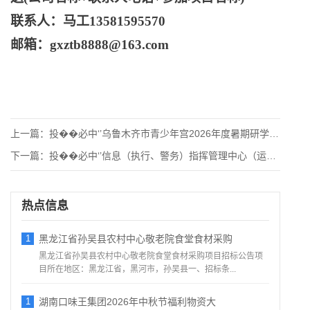
联系人：马工
13581595570
邮箱：
gxztb8888@163.com
上一篇：
投��必中‘’乌鲁木齐市青少年宫2026年度暑期研学实践教育
下一篇：
投��必中‘’信息（执行、警务）指挥管理中心（运维）等2个项
热点信息
1
黑龙江省孙吴县农村中心敬老院食堂食材采购
黑龙江省孙吴县农村中心敬老院食堂食材采购项目招标公告项
目所在地区：黑龙江省，黑河市，孙吴县一、招标条...
1
湖南口味王集团2026年中秋节福利物资大