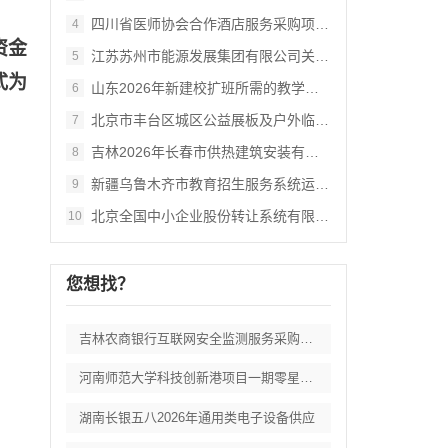
四川省医师协会合作酒店服务采购项目竞争性
4
资金
江苏苏州市能源发展集团有限公司关于常规燃
5
式为
山东2026年新建校扩班所需的教学及办公
6
北京市丰台区城区公益展板及户外临时展览装
7
吉林2026年长春市供热建筑安装有限责任
8
新疆乌鲁木齐市教育招生服务系统运维服务项
9
北京全国中小企业股份转让系统有限责任公司
10
您想找？
吉林农商银行互联网安全监测服务采购项目招
河南师范大学科技创新港项目一期零星工程施
湖南长银五八2026年通用类电子设备供应