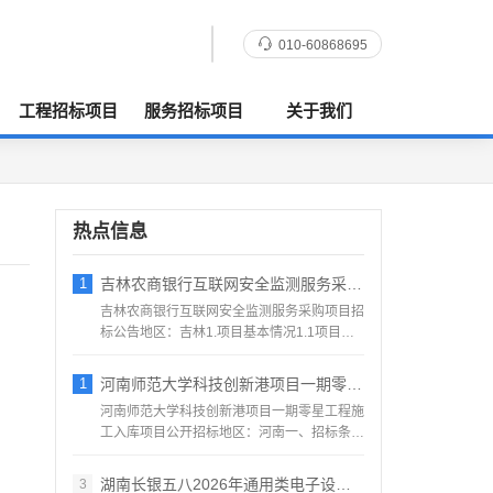
010-60868695
工程招标项目
服务招标项目
关于我们
热点信息
1
吉林农商银行互联网安全监测服务采购项目招
吉林农商银行互联网安全监测服务采购项目招
标公告地区：吉林1.项目基本情况1.1项目编
号：TC2695...
1
河南师范大学科技创新港项目一期零星工程施
河南师范大学科技创新港项目一期零星工程施
工入库项目公开招标地区：河南一、招标条件
受新乡新创科技投资发...
湖南长银五八2026年通用类电子设备供应
3