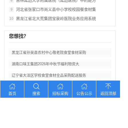
吉林延边大学附属医院（延边医院）中药配方
8
河北省张家口市尚义县中小学校校园餐食材集
9
黑龙江省北大荒集团宝泉岭医院业务应用系统
10
您想找？
黑龙江省孙吴县农村中心敬老院食堂食材采购
湖南口味王集团2026年中秋节福利物资大
辽宁省大洼区学校食堂食材全品采购配送服务
河北省卢龙县第二高级中学食堂人员管理服务
首页
搜索
招标采购
公告公示
返回顶部
辽宁连山铝业（集团）有限公司会计外包服务
Copyright © 2012-2026 中招招标网 版权所有 网站备案号：
京