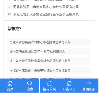
河北省张家口市尚义县中小学校校园餐食材集
9
黑龙江省北大荒集团宝泉岭医院业务应用系统
10
您想找？
黑龙江省孙吴县农村中心敬老院食堂食材采购
湖南口味王集团2026年中秋节福利物资大
辽宁省大洼区学校食堂食材全品采购配送服务
河北省卢龙县第二高级中学食堂人员管理服务
辽宁连山铝业（集团）有限公司会计外包服务
首页
搜索
招标采购
公告公示
返回顶部
Copyright © 2012-2026 中招招标网 版权所有 网站备案号：
京