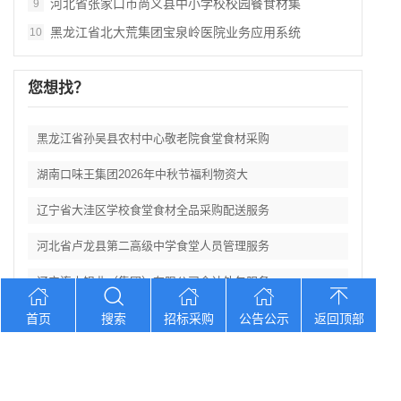
河北省张家口市尚义县中小学校校园餐食材集
9
黑龙江省北大荒集团宝泉岭医院业务应用系统
10
您想找？
黑龙江省孙吴县农村中心敬老院食堂食材采购
湖南口味王集团2026年中秋节福利物资大
辽宁省大洼区学校食堂食材全品采购配送服务
河北省卢龙县第二高级中学食堂人员管理服务
辽宁连山铝业（集团）有限公司会计外包服务
首页
搜索
招标采购
公告公示
返回顶部
Copyright © 2012-2026 中招招标网 版权所有 网站备案号：
京
ICP备2023026371号-2