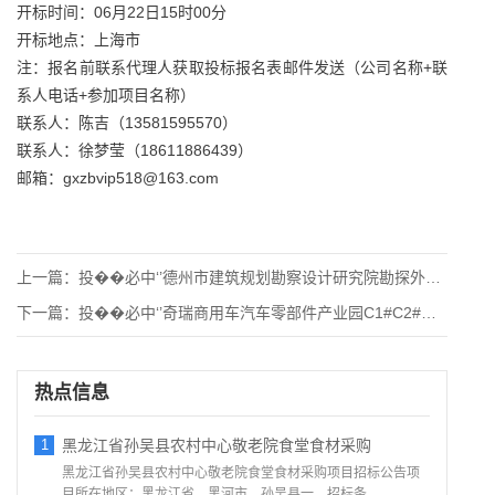
开标时间：06月22日15时00分
开标地点：上海市
注：报名前联系代理人获取投标报名表邮件发送（公司名称+联
系人电话+参加项目名称）
联系人：陈吉（13581595570）
联系人：徐梦莹（18611886439）
邮箱：gxzbvip518@163.com
上一篇：
投��必中‘’德州市建筑规划勘察设计研究院勘探外业分包及岩土
下一篇：
投��必中‘’奇瑞商用车汽车零部件产业园C1#C2#土石方工
热点信息
1
黑龙江省孙吴县农村中心敬老院食堂食材采购
黑龙江省孙吴县农村中心敬老院食堂食材采购项目招标公告项
目所在地区：黑龙江省，黑河市，孙吴县一、招标条...