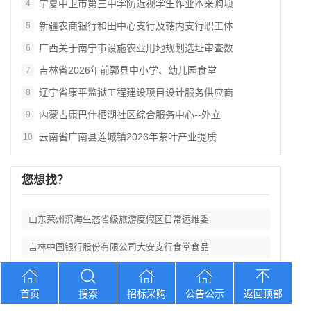
宁夏中卫市第三中学防近视学生作业本采购项
4
新疆农商银行和田中心支行及辖内支行职工体
5
广西关于南宁市设施农业用地规划选址审查数
6
吉林省2026年前郭县中小学、幼儿园食堂
7
辽宁省康平监狱工程建设项目设计服务供应商
8
内蒙古康巴什栖湖社区综合服务中心--外立
9
云南省广南县莲城镇2026年茶叶产业提质
10
您想找？
山东莱州滨海生态省级旅游度假区日常运维委
吉林中国银行股份有限公司大安支行食堂食品
山东济南遥墙机场二期改扩建工程西飞行区场
首页
搜索
招标采购
公告公示
返回顶部
宁夏中卫市第三中学防近视学生作业本采购项