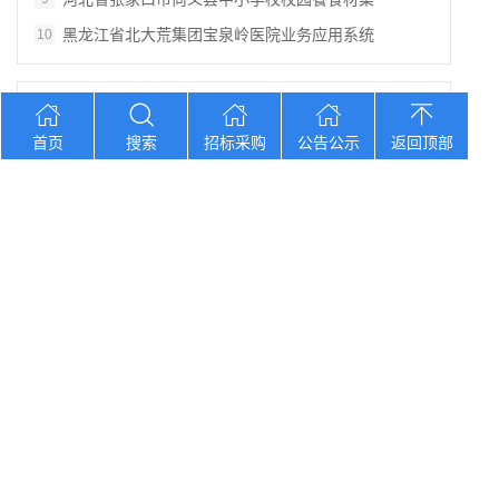
黑龙江省北大荒集团宝泉岭医院业务应用系统
10
您想找？
首页
搜索
招标采购
公告公示
返回顶部
黑龙江省孙吴县农村中心敬老院食堂食材采购
湖南口味王集团2026年中秋节福利物资大
辽宁省大洼区学校食堂食材全品采购配送服务
河北省卢龙县第二高级中学食堂人员管理服务
辽宁连山铝业（集团）有限公司会计外包服务
Copyright © 2012-2026 中招招标网 版权所有 网站备案号：
京
ICP备2023026371号-2