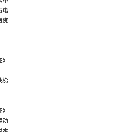
《中
员电
道资
证》
扶梯
证》
驱动
对本