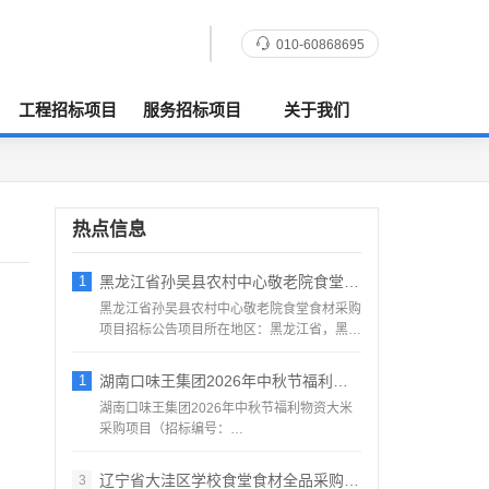
010-60868695
工程招标项目
服务招标项目
关于我们
热点信息
1
黑龙江省孙吴县农村中心敬老院食堂食材采购
黑龙江省孙吴县农村中心敬老院食堂食材采购
项目招标公告项目所在地区：黑龙江省，黑河
市，孙吴县一、招标条...
1
湖南口味王集团2026年中秋节福利物资大
湖南口味王集团2026年中秋节福利物资大米
采购项目（招标编号：
KWW2026080500001）项目...
辽宁省大洼区学校食堂食材全品采购配送服务
3