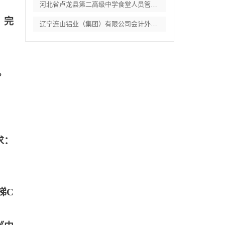
河北省卢龙县第二高级中学食堂人员管理服务
。完
辽宁连山铝业（集团）有限公司会计外包服务
。
求：
梯C