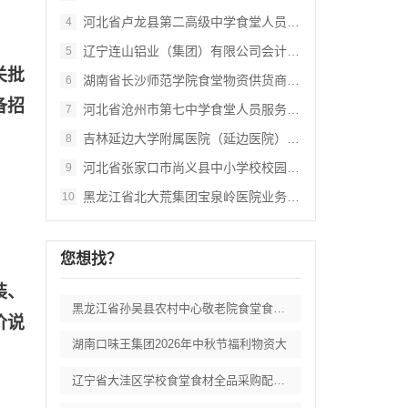
河北省卢龙县第二高级中学食堂人员管理服务
4
辽宁连山铝业（集团）有限公司会计外包服务
5
关批
湖南省长沙师范学院食堂物资供货商采购项目
6
备招
河北省沧州市第七中学食堂人员服务项目招标
7
吉林延边大学附属医院（延边医院）中药配方
8
河北省张家口市尚义县中小学校校园餐食材集
9
黑龙江省北大荒集团宝泉岭医院业务应用系统
10
您想找？
装、
黑龙江省孙吴县农村中心敬老院食堂食材采购
价说
湖南口味王集团2026年中秋节福利物资大
辽宁省大洼区学校食堂食材全品采购配送服务