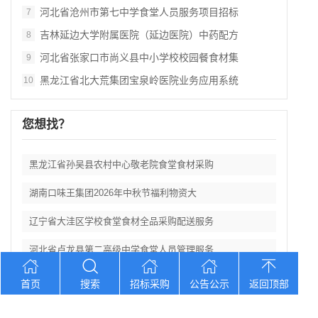
河北省沧州市第七中学食堂人员服务项目招标
7
吉林延边大学附属医院（延边医院）中药配方
8
河北省张家口市尚义县中小学校校园餐食材集
9
黑龙江省北大荒集团宝泉岭医院业务应用系统
10
您想找？
黑龙江省孙吴县农村中心敬老院食堂食材采购
湖南口味王集团2026年中秋节福利物资大
辽宁省大洼区学校食堂食材全品采购配送服务
河北省卢龙县第二高级中学食堂人员管理服务
辽宁连山铝业（集团）有限公司会计外包服务
首页
搜索
招标采购
公告公示
返回顶部