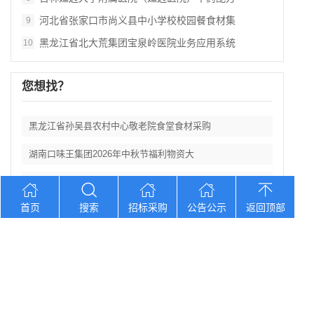
河北省张家口市尚义县中小学校校园餐食材集
9
黑龙江省北大荒集团宝泉岭医院业务应用系统
10
您想找？
黑龙江省孙吴县农村中心敬老院食堂食材采购
湖南口味王集团2026年中秋节福利物资大
辽宁省大洼区学校食堂食材全品采购配送服务
首页
搜索
招标采购
公告公示
返回顶部
河北省卢龙县第二高级中学食堂人员管理服务
辽宁连山铝业（集团）有限公司会计外包服务
Copyright © 2012-2026 中招招标网 版权所有 网站备案号：
京