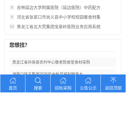
吉林延边大学附属医院（延边医院）中药配方
8
河北省张家口市尚义县中小学校校园餐食材集
9
黑龙江省北大荒集团宝泉岭医院业务应用系统
10
您想找？
黑龙江省孙吴县农村中心敬老院食堂食材采购
湖南口味王集团2026年中秋节福利物资大
辽宁省大洼区学校食堂食材全品采购配送服务
首页
搜索
招标采购
公告公示
返回顶部
河北省卢龙县第二高级中学食堂人员管理服务
辽宁连山铝业（集团）有限公司会计外包服务