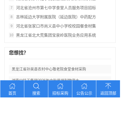
河北省沧州市第七中学食堂人员服务项目招标
7
吉林延边大学附属医院（延边医院）中药配方
8
河北省张家口市尚义县中小学校校园餐食材集
9
黑龙江省北大荒集团宝泉岭医院业务应用系统
10
您想找？
黑龙江省孙吴县农村中心敬老院食堂食材采购
湖南口味王集团2026年中秋节福利物资大
辽宁省大洼区学校食堂食材全品采购配送服务
首页
搜索
招标采购
公告公示
返回顶部
河北省卢龙县第二高级中学食堂人员管理服务
辽宁连山铝业（集团）有限公司会计外包服务