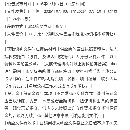
公告发布时间
年
月
日（北京时间）
|
| 2026
07
07
|
文件发售起止时间
年
月
日至
年
月
日（北京
|
| 2026
07
08
2026
07
10
时间
小时制）
24
|
获取方式
现场购买或网上购买
|
|
|
文件售价
元
份（谈判文件售后不退
投标资格不能转让）
|
| 500
/
,
|
获取谈判文件时应提供材料
供应商的营业执照复印件、法人
|
|
授权委托书（原件）及法人和委托代理人身份证复印件，以上
资料均需加盖公章。（采购代理机构对以上资料留存备案）
<br>
注：需网上购买标书的供应商应将以上材料扫描后发至我公司
联系邮箱，在邮件中标明购买项目名称、项目编号、联系人及
联系方式，并与我公司工作人员进行联系确认。
|
保证金
保证金额：本项目不要求
交付方式：谈判保证金
|
|
<br>
应当以转账、支票、本票或者金融机构、担保机构出具的保函
等非现金形式提交。供应商未按照谈判文件要求提交谈判保证
金的，谈判无效。
其他注意事项（详见谈判文件）
<br>
|
响应文件有效期
自谈判提交响应文件截止之日起不少于
天
|
|
60