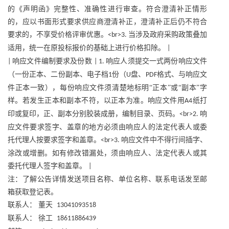
的《声明函》完整性、准确性进行审查。符合澄清补正情形
的，应以书面形式要求供应商澄清补正，澄清补正后仍不符合
要求的，不享受价格评审优惠。
当涉及政府采购政策叠加
<br>3.
适用，统一在原投标报价的基础上进行价格扣除。
|
响应文件编制要求及份数
响应人须提交一式两份响应文件
|
| 1.
（一份正本、二份副本、电子档
份（
盘、
格式、与响应文
1
U
PDF
件正本一致），每份响应文件须清楚地标明“正本”或“副本”字
样。若发生正本和副本不符，以正本为准。响应文件用
纸打
A4
印或复印，正、副本分别胶装成册，编制目录、页码。
响
<br>2.
应文件要求签字、盖章的地方必须由响应人的法定代表人或委
托代理人按要求签字和盖章。
响应文件中不得行间插字、
<br>3.
涂改或增删。如有修改错漏处，须由响应人、法定代表人或其
委托代理人签字和盖章。
|
注：了解公告详情发送项目名称、单位名称、联系电话发至邮
箱获取登记表。
联系人：
董天
13041093518
联系人：
徐工
18611886439