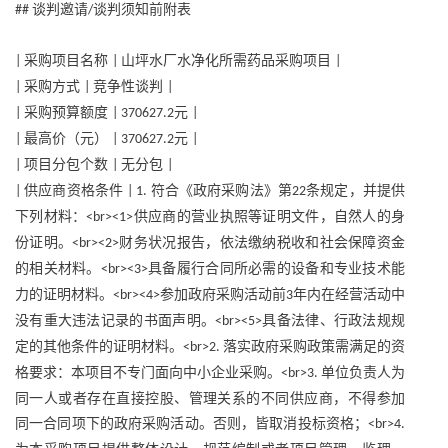
谈判邀请
谈判须知前附表
##
/
采购项目名称
山坪水厂水净化所需药品采购项目
|
|
|
采购方式
竞争性谈判
|
|
|
采购预算额度
元
|
| 370627.2
|
最高价（元）
元
|
| 370627.2
|
项目分包个数
无分包
|
|
|
供应商资格条件
符合《政府采购法》第
条规定，并提供
|
| 1.
22
下列材料：
供应商的营业执照等证明文件，自然人的身
<br><1>
份证明。
财务状况报告，依法缴纳税收和社会保障资金
<br><2>
的相关材料。
具备履行合同所必需的设备和专业技术能
<br><3>
力的证明材料。
参加政府采购活动前
年内在经营活动中
<br><4>
3
没有重大违法记录的书面声明。
具备法律、行政法规规
<br><5>
定的其他条件的证明材料。
落实政府采购政策需满足的资
<br>2.
格要求：本项目不专门面向中小企业采购。
单位负责人为
<br>3.
同一人或者存在直接控股、管理关系的不同供应商，不得参加
同一合同项下的政府采购活动。否则，皆取消投标资格；
<br>4.