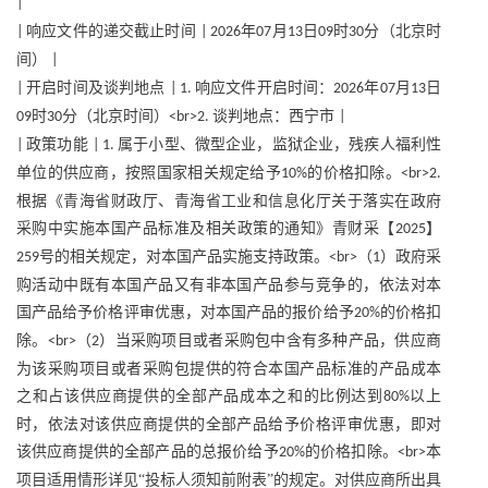
|
响应文件的递交截止时间
年
月
日
时
分（北京时
|
| 2026
07
13
09
30
间）
|
开启时间及谈判地点
响应文件开启时间：
年
月
日
|
| 1.
2026
07
13
时
分（北京时间）
谈判地点：西宁市
09
30
<br>2.
|
政策功能
属于小型、微型企业，监狱企业，残疾人福利性
|
| 1.
单位的供应商，按照国家相关规定给予
的价格扣除。
10%
<br>2.
根据《青海省财政厅、青海省工业和信息化厅关于落实在政府
采购中实施本国产品标准及相关政策的通知》青财采【
】
2025
号的相关规定，对本国产品实施支持政策。
（
）政府采
259
<br>
1
购活动中既有本国产品又有非本国产品参与竞争的，依法对本
国产品给予价格评审优惠，对本国产品的报价给予
的价格扣
20%
除。
（
）当采购项目或者采购包中含有多种产品，供应商
<br>
2
为该采购项目或者采购包提供的符合本国产品标准的产品成本
之和占该供应商提供的全部产品成本之和的比例达到
以上
80%
时，依法对该供应商提供的全部产品给予价格评审优惠，即对
该供应商提供的全部产品的总报价给予
的价格扣除。
本
20%
<br>
项目适用情形详见“投标人须知前附表”的规定。对供应商所出具