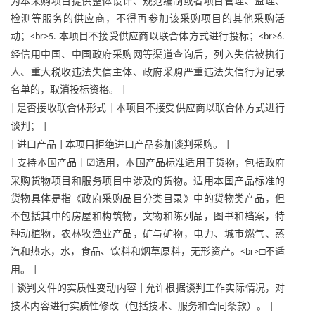
为本采购项目提供整体设计、规范编制或者项目管理、监理、
检测等服务的供应商，不得再参加该采购项目的其他采购活
动；
本项目不接受供应商以联合体方式进行投标；
<br>5.
<br>6.
经信用中国、中国政府采购网等渠道查询后，列入失信被执行
人、重大税收违法失信主体、政府采购严重违法失信行为记录
名单的，取消投标资格。
|
是否接收联合体形式
本项目不接受供应商以联合体方式进行
|
|
谈判；
|
进口产品
本项目拒绝进口产品参加谈判采购。
|
|
|
支持本国产品
☑适用，本国产品标准适用于货物，包括政府
|
|
采购货物项目和服务项目中涉及的货物。适用本国产品标准的
货物具体是指《政府采购品目分类目录》中的货物类产品，但
不包括其中的房屋和构筑物，文物和陈列品，图书和档案，特
种动植物，农林牧渔业产品，矿与矿物，电力、城市燃气、蒸
汽和热水，水，食品、饮料和烟草原料，无形资产。
□不适
<br>
用。
|
谈判文件的实质性变动内容
允许根据谈判工作实际情况，对
|
|
技术内容进行实质性修改（包括技术、服务和合同条款）。
|