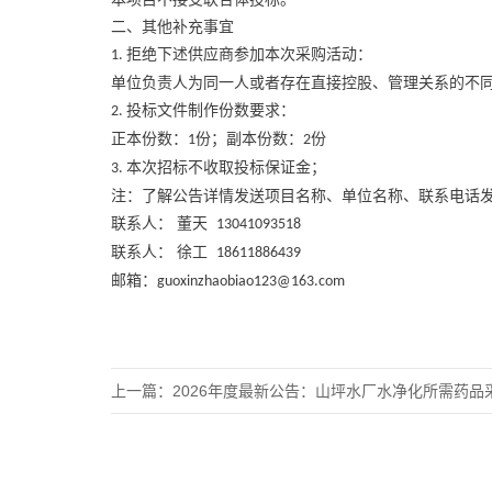
二、其他补充事宜
拒绝下述供应商参加本次采购活动：
1.
单位负责人为同一人或者存在直接控股、管理关系的不
投标文件制作份数要求：
2.
正本份数：
份；副本份数：
份
1
2
本次招标不收取投标保证金；
3
.
注：了解公告详情发送项目名称、单位名称、联系电话
联系人：
董天
13041093518
联系人：
徐工
18611886439
邮箱：
guoxinzhaobiao123@163.com
上一篇：
2026年度最新公告：山坪水厂水净化所需药品采购项目