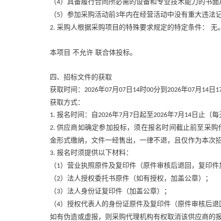
（
）具备履行合同所必需的设备和专业技术能力的书面
4
（
）参加采购活动前
年内在经营活动中没有重大违法
5
3
采购人根据采购项目的特殊要求规定的特定条件： 无
2.
本项目
不允许
联合体投标。
四、招标文件的获取
获取时间：
年
月
日
时
分到
年
月
日
2026
07
07
14
00
2026
07
14
1
获取方式：
报名时间：自
年
月
日起至
年
月
日止（每
1.
2026
7
7
2026
7
14
供应商如确定参加投标，须在报名时间截止前至采购
2.
金形式缴纳，文件一经售出，一律不退，且仅作为本次
报名时须提供以下材料：
3
.
（
）营业执照原件及复印件（原件审核后退回，复印件
1
（
）法人授权委托书原件（如有授权，加盖公章）；
2
（
）法人身份证复印件（加盖公章）；
3
（
）授权代表人的身份证原件及复印件（原件审核后退
4
如有伪造或虚报，则采购代理机构有权取消该供应商的