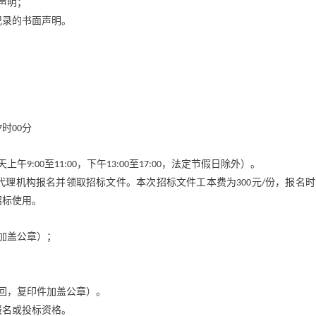
声明；
记录的书面声明。
。
时
分
7
00
天上午
至
，下午
至
，法定节假日除外）。
9:00
11:00
13:00
17:00
代理机构报名并领取招标文件。本次招标文件工本费为
元
份，报名时
300
/
招标使用。
加盖公章）；
回，复印件加盖公章）。
报名或投标资格。