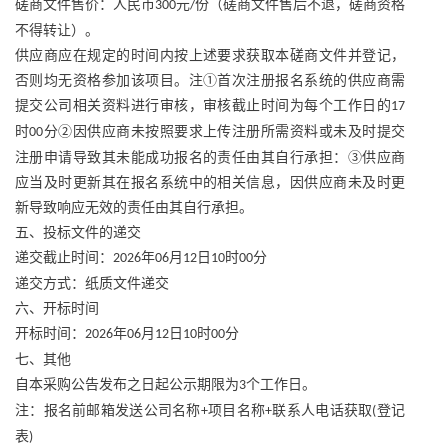
磋商文件售价：人民币
元
份（磋商文件售后不退，磋商资格
300
/
不得转让）。
供应商应在规定的时间内按上述要求获取本磋商文件并登记，
否则均无资格参加该项目。注
①首次注册报名系统的供应商需
提交公司相关资料进行审核，审核截止时间为每个工作日的
17
时
分②因供应商未按照要求上传注册所需资料或未及时提交
00
注册申请导致其未能成功报名的责任由其自行承担：③供应商
应当及时更新其在报名系统中的相关信息，因供应商未及时更
新导致响应无效的责任由其自行承担。
五、投标文件的递交
递交截止时间：
年
月
日
时
分
2026
06
12
10
00
递交方式：纸质文件递交
六、开标时间
开标时间：
年
月
日
时
分
2026
06
12
10
00
七、其他
自本采购公告发布之日起公示期限为
个工作日。
3
注：报名前邮箱发送公司名称
项目名称
联系人电话获取
登记
+
+
(
表
)