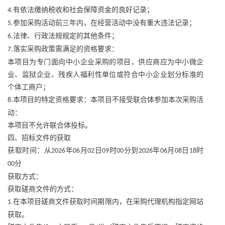
有依法缴纳税收和社会保障资金的良好记录；
4.
参加采购活动前三年内，在经营活动中没有重大违法记录；
5.
法律、行政法规规定的其他条件；
6.
落实采购政策需满足的资格要求：
7.
本项目为专门面向中小企业采购的项目，供应商应为中小微企
业、监狱企业、残疾人福利性单位或符合中小企业划分标准的
个体工商户；
本项目的特定资格要求：本项目不接受联合体参加本次采购活
8.
动：
本项目不允许联合体投标。
四、招标文件的获取
获取时间：从
年
月
日
时
分到
年
月
日
时
2026
06
02
09
00
2026
06
08
18
分
00
获取方式：
获取磋商文件的方式：
在本项目磋商文件获取时间期限内，在采购代理机构指定网站
1.
获取。