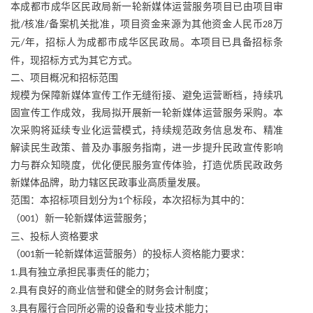
本成都市成华区民政局新一轮新媒体运营服务项目已由项目审
批
核准
备案机关批准，项目资金来源为其他资金人民币
万
/
/
28
元
年，招标人为成都市成华区民政局。本项目已具备招标条
/
件，现招标方式为其它方式。
二、项目概况和招标范围
规模为保障新媒体宣传工作无缝衔接、避免运营断档，持续巩
固宣传工作成效，我局拟开展新一轮新媒体运营服务采购。本
次采购将延续专业化运营模式，持续规范政务信息发布、精准
解读民生政策、普及办事服务指南，进一步提升民政宣传影响
力与群众知晓度，优化便民服务宣传体验，打造优质民政政务
新媒体品牌，助力辖区民政事业高质量发展。
范围：本招标项目划分为
个标段，本次招标为其中的：
1
（
）新一轮新媒体运营服务；
001
三、投标人资格要求
（
新一轮新媒体运营服务）的投标人资格能力要求：
001
具有独立承担民事责任的能力；
1.
具有良好的商业信誉和健全的财务会计制度；
2.
具有履行合同所必需的设备和专业技术能力；
3.