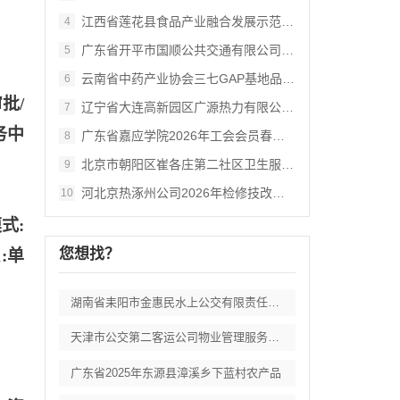
江西省莲花县食品产业融合发展示范基地项目
4
广东省开平市国顺公共交通有限公司2026
5
云南省中药产业协会三七GAP基地品牌信任
6
审批
/
辽宁省大连高新园区广源热力有限公司202
7
务中
广东省嘉应学院2026年工会会员春秋游活
8
北京市朝阳区崔各庄第二社区卫生服务中心职
9
河北京热涿州公司2026年检修技改项目-
10
式:
您想找？
:单
湖南省耒阳市金惠民水上公交有限责任公司客
天津市公交第二客运公司物业管理服务选择外
广东省2025年东源县漳溪乡下蓝村农产品