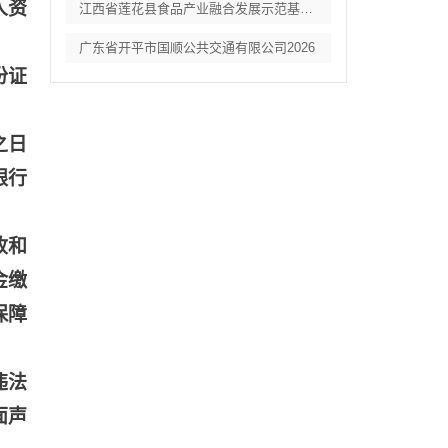
人资
江西省莲花县食品产业融合发展示范基地项目
广东省开平市国顺公共交通有限公司2026
份证
之日
银行
收和
金缴
保障
违法
面声