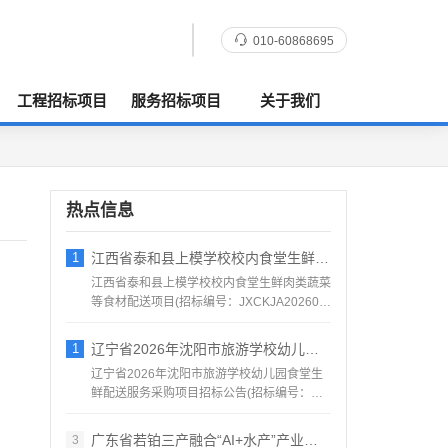
010-60868695
工程招标项目
服务招标项目
关于我们
热点信息
1
江西省泰和县上模学校校内食堂生鲜肉类蔬菜
江西省泰和县上模学校校内食堂生鲜肉类蔬菜
等食材配送项目(招标编号：JXCKJA202608)
项目所在...
1
辽宁省2026年沈阳市旅游学校幼儿园食堂
辽宁省2026年沈阳市旅游学校幼儿园食堂生
鲜配送服务采购项目招标公告(招标编号：
LNBF202607...
广东省若铂三产融合“AI+水产”产业集群
3