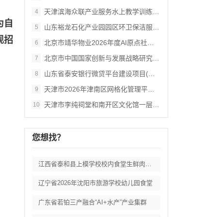
天津滨海众联产业服务水上教学训练中心物业
4
为自
山东裕龙石化产业园园区环卫保洁服务竞争性
5
现招
北京市靖华物业2026年度AI原点社区保
6
北京市中国国家创新与发展战略研究会【AI
7
山东省泰安银行微贷平台建设项目(微贷服务
8
天津市2026年津南区网格化管理平台服务
9
天津市李纯祠堂和南开区文化馆一层空间活化
10
您想找？
江西省泰和县上模学校校内食堂生鲜肉类蔬菜
辽宁省2026年沈阳市旅游学校幼儿园食堂
广东省若铂三产融合“AI+水产”产业集群