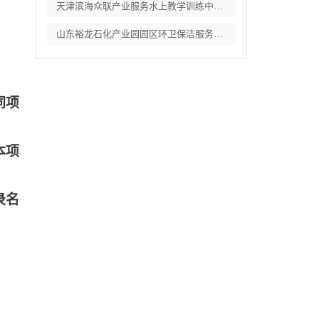
天津滨海众联产业服务水上教学训练中心物业
山东裕龙石化产业园园区环卫保洁服务竞争性
同项
本项
录名